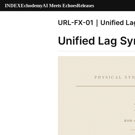
INDEX
Echodemy
AI Meets Echoes
Releases
URL-FX-01｜Unified La
Unified Lag Sy