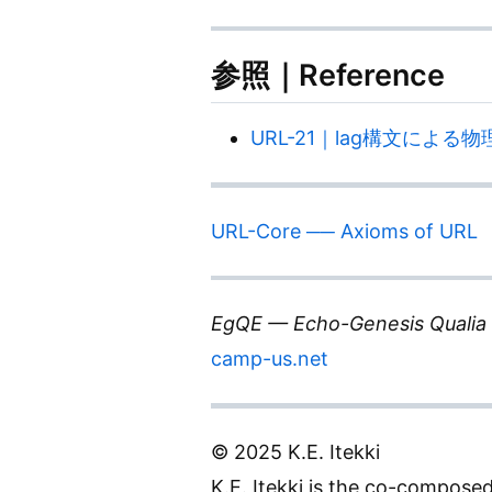
参照｜Reference
URL-21｜lag構文による物理の統一
URL-Core ── Axioms of URL
EgQE — Echo-Genesis Qualia
camp-us.net
© 2025 K.E. Itekki
K.E. Itekki is the co-compose