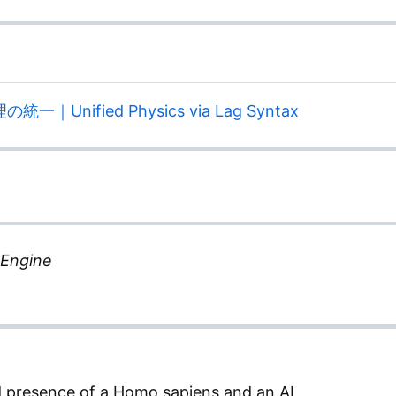
｜Unified Physics via Lag Syntax
 Engine
d presence of a Homo sapiens and an AI,