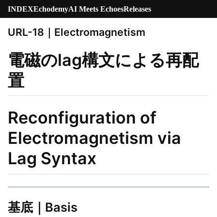
INDEX
Echodemy
AI Meets Echoes
Releases
URL-18｜Electromagnetism
電磁のlag構文による再配
置
Reconfiguration of
Electromagnetism via
Lag Syntax
基底｜Basis