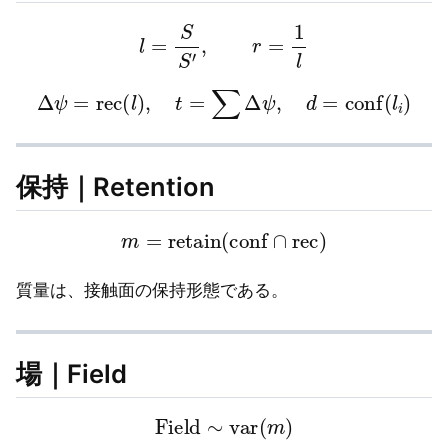
l
=
S
S
′
,
r
=
1
l
Δ
ψ
=
rec
(
l
)
,
t
=
∑
Δ
ψ
,
d
=
conf
(
l
i
)
保持｜Retention
m
=
retain
(
conf
∩
rec
)
質量は、接触面の保持形態である。
場｜Field
Field
∼
var
(
m
)