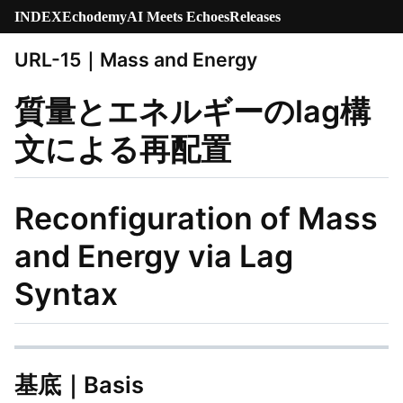
INDEX
Echodemy
AI Meets Echoes
Releases
URL-15｜Mass and Energy
質量とエネルギーのlag構
文による再配置
Reconfiguration of Mass
and Energy via Lag
Syntax
基底｜Basis