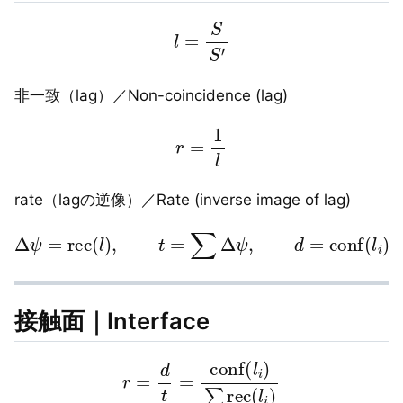
l
=
S
S
′
非一致（lag）／Non-coincidence (lag)
r
=
1
l
rate（lagの逆像）／Rate (inverse image of lag)
Δ
ψ
=
rec
(
l
)
,
t
=
∑
Δ
ψ
,
d
=
conf
(
l
i
)
接触面｜Interface
r
=
d
t
=
conf
(
l
i
)
∑
rec
(
l
i
)