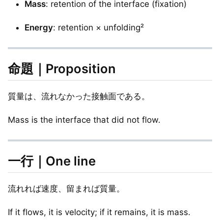
Mass
: retention of the interface (fixation)
Energy
: retention × unfolding²
命題｜Proposition
質量は、流れなかった接触面である。
Mass is the interface that did not flow.
一行｜One line
流れれば速度、留まれば質量。
If it flows, it is velocity; if it remains, it is mass.