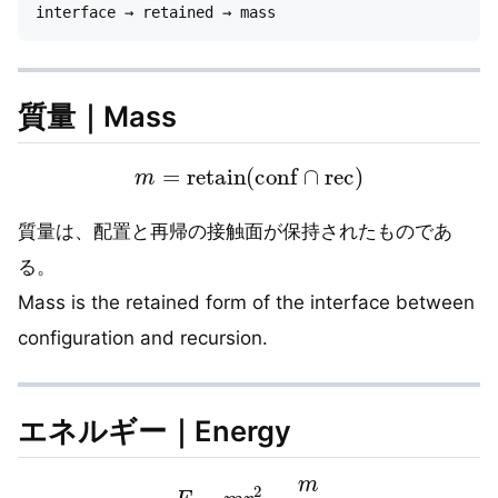
質量｜Mass
m
=
retain
(
conf
∩
rec
)
質量は、配置と再帰の接触面が保持されたものであ
る。
Mass is the retained form of the interface between
configuration and recursion.
エネルギー｜Energy
E
=
m
r
2
=
m
l
2