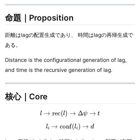
命題｜Proposition
距離はlagの配置生成であり、 時間はlagの再帰生成で
ある。
Distance is the configurational generation of lag,
and time is the recursive generation of lag.
核心｜Core
l
→
rec
(
l
)
→
Δ
ψ
→
t
l
i
→
conf
(
l
i
)
→
d