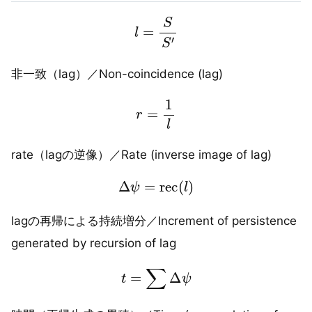
l
=
S
S
′
非一致（lag）／Non-coincidence (lag)
r
=
1
l
rate（lagの逆像）／Rate (inverse image of lag)
Δ
ψ
=
rec
(
l
)
lagの再帰による持続増分／Increment of persistence
generated by recursion of lag
t
=
∑
Δ
ψ