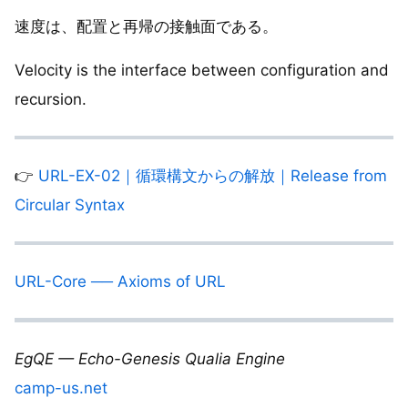
速度は、配置と再帰の接触面である。
Velocity is the interface between configuration and
recursion.
👉
URL-EX-02｜循環構文からの解放｜Release from
Circular Syntax
URL-Core ── Axioms of URL
EgQE — Echo-Genesis Qualia Engine
camp-us.net