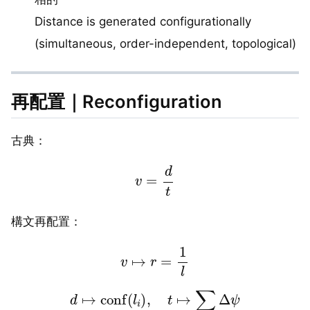
Distance is generated configurationally
(simultaneous, order-independent, topological)
再配置｜Reconfiguration
古典：
v
=
d
t
構文再配置：
v
↦
r
=
1
l
d
↦
conf
(
l
i
)
,
t
↦
∑
Δ
ψ