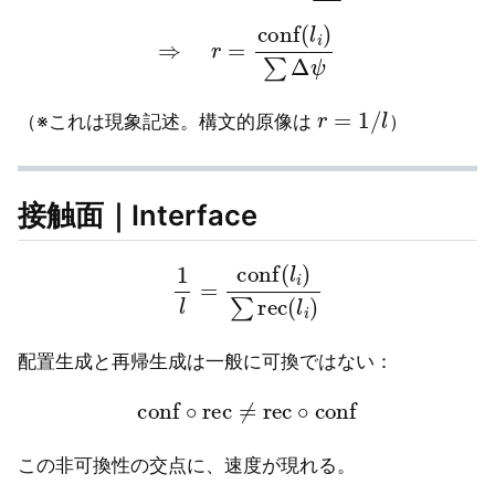
⇒
r
=
conf
(
l
i
)
∑
Δ
ψ
r
=
1
/
l
（※これは現象記述。構文的原像は
）
接触面｜Interface
1
l
=
conf
(
l
i
)
∑
rec
(
l
i
)
配置生成と再帰生成は一般に可換ではない：
conf
∘
rec
≠
rec
∘
conf
この非可換性の交点に、速度が現れる。