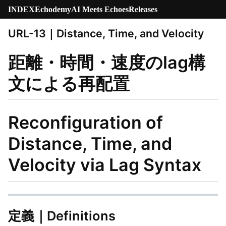
INDEX
Echodemy
AI Meets Echoes
Releases
URL-13｜Distance, Time, and Velocity
距離・時間・速度のlag構
文による再配置
Reconfiguration of
Distance, Time, and
Velocity via Lag Syntax
定義｜Definitions