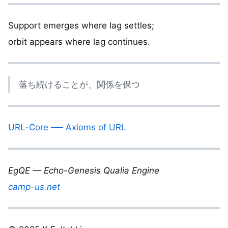
Support emerges where lag settles;
orbit appears where lag continues.
落ち続けることが、関係を保つ
URL-Core ── Axioms of URL
EgQE — Echo-Genesis Qualia Engine
camp-us.net