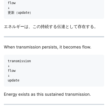
flow

↓

エネルギーは、この持続する伝達として存在する。
When transmission persists, it becomes flow.
transmission

↓

flow

↓

Energy exists as this sustained transmission.