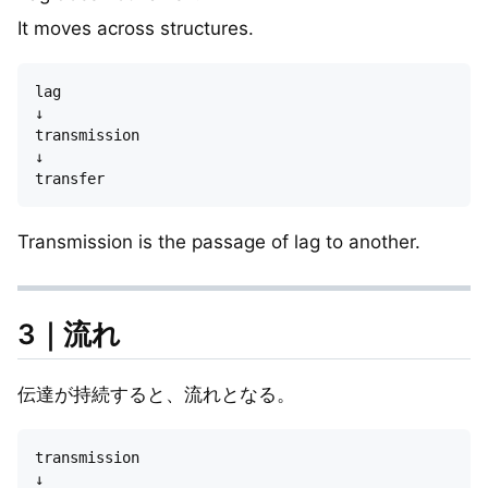
It moves across structures.
lag

↓

transmission

↓

Transmission is the passage of lag to another.
3｜流れ
伝達が持続すると、流れとなる。
transmission

↓
