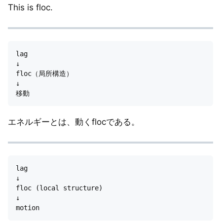
This is floc.
lag

↓

floc（局所構造）

↓

エネルギーとは、動くflocである。
lag

↓

floc (local structure)

↓
