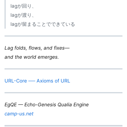
lagが回り、
lagが渡り、
lagが留まることでできている
Lag folds, flows, and fixes—
and the world emerges.
URL-Core ── Axioms of URL
EgQE — Echo-Genesis Qualia Engine
camp-us.net