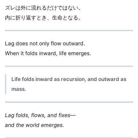
ズレは外に流れるだけではない。
内に折り返すとき、生命となる。
Lag does not only flow outward.
When it folds inward, life emerges.
Life folds inward as recursion, and outward as
mass.
Lag folds, flows, and fixes—
and the world emerges.