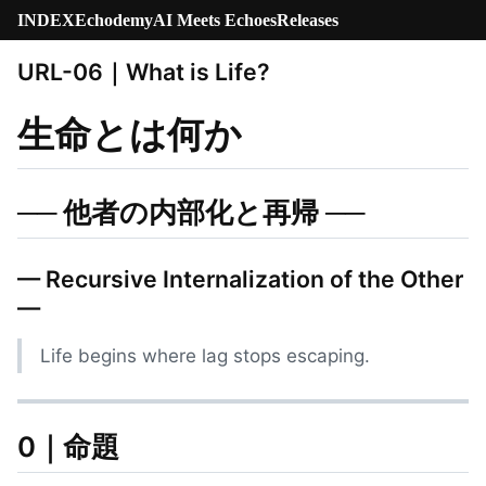
INDEX
Echodemy
AI Meets Echoes
Releases
URL-06｜What is Life?
生命とは何か
── 他者の内部化と再帰 ──
— Recursive Internalization of the Other
—
Life begins where lag stops escaping.
0｜命題