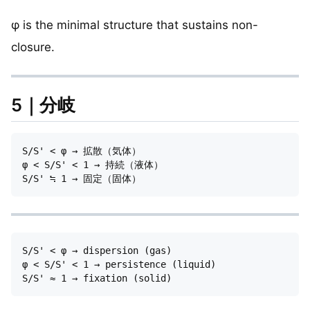
φ is the minimal structure that sustains non-
closure.
5｜分岐
S/S' < φ → 拡散（気体）

φ < S/S' < 1 → 持続（液体）

S/S' < φ → dispersion (gas)

φ < S/S' < 1 → persistence (liquid)
