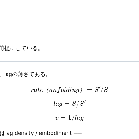
前提にしている。
lagの薄さである。
r
a
t
e
（
u
n
f
o
l
d
i
n
g
）
=
S
′
/
S
（
）
l
a
g
=
S
/
S
′
v
=
1
/
l
a
g
density / embodiment ──