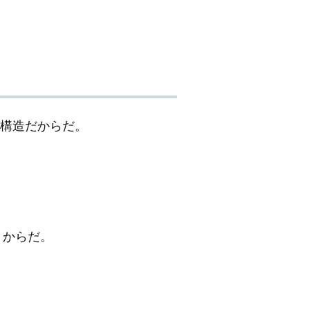
する構造だからだ。
づくからだ。