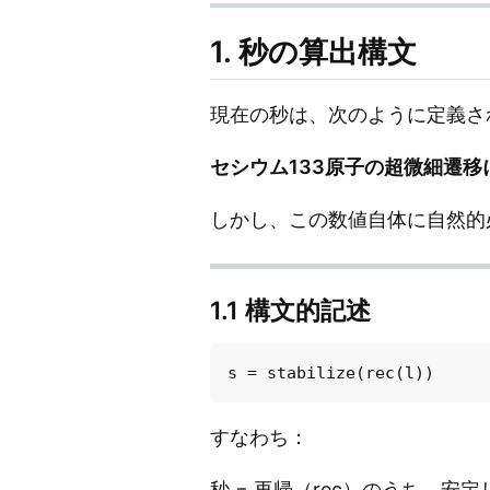
1. 秒の算出構文
現在の秒は、次のように定義さ
セシウム133原子の超微細遷移に対
しかし、この数値自体に自然的
1.1 構文的記述
すなわち：
秒 = 再帰（rec）のうち、