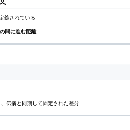
文
定義されている：
8秒の間に進む距離
のうち、伝播と同期して固定された差分