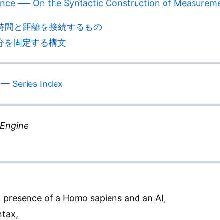
nce ── On the Syntactic Construction of Measurem
─ 時間と距離を接続するもの
 差分を固定する構文
— Series Index
 Engine
d presence of a Homo sapiens and an AI,
ntax,