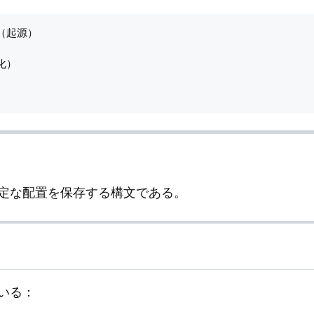
（起源）

化）

定な配置を保存する構文である。
いる：