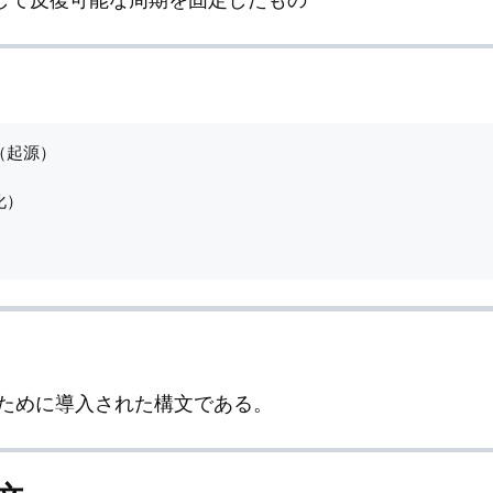
（起源）

）

ために導入された構文である。