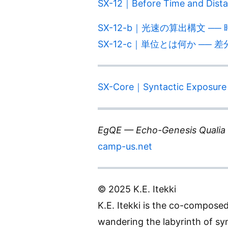
SX-12｜Before Time and Dista
SX-12-b｜光速の算出構文 ─
SX-12-c｜単位とは何か ──
SX-Core｜Syntactic Exposure 
EgQE — Echo-Genesis Qualia
camp-us.net
© 2025 K.E. Itekki
K.E. Itekki is the co-compose
wandering the labyrinth of sy