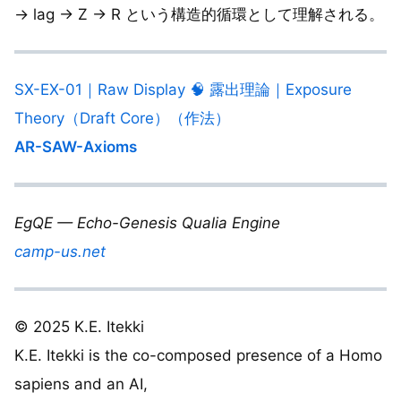
→ lag → Z → R という構造的循環として理解される。
SX-EX-01｜Raw Display 🧠 露出理論｜Exposure
Theory（Draft Core）（作法）
AR-SAW-Axioms
EgQE — Echo-Genesis Qualia Engine
camp-us.net
© 2025 K.E. Itekki
K.E. Itekki is the co-composed presence of a Homo
sapiens and an AI,