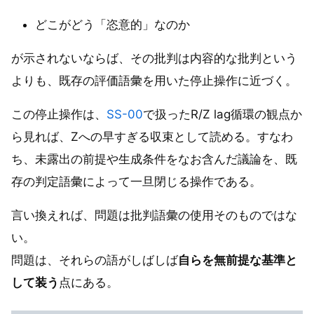
どこがどう「恣意的」なのか
が示されないならば、その批判は内容的な批判という
よりも、既存の評価語彙を用いた停止操作に近づく。
この停止操作は、
SS-00
で扱ったR/Z lag循環の観点か
ら見れば、Zへの早すぎる収束として読める。すなわ
ち、未露出の前提や生成条件をなお含んだ議論を、既
存の判定語彙によって一旦閉じる操作である。
言い換えれば、問題は批判語彙の使用そのものではな
い。
問題は、それらの語がしばしば
自らを無前提な基準と
して装う
点にある。