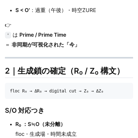
S < O′
：過重（午後）・時空ZURE
👉
は
Prime / Prime Time
'
＝
非同期が可視化された「今」
2｜生成鎖の確定（R₀ / Z₀ 構文）
S/O 対応つき
R₀ ：S≒O（未分離）
floc・生成場・時間未成立