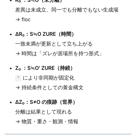
差異は未成立、同一でも分離でもない生成場
→ floc
ΔR₀：S≒O ZURE（時間）
一致未満が更新として立ち上がる
→ 時間は「ズレが居場所を持つ形式」
Z₀ ：S≒O′ ZURE（持続）
により非同期が固定化
'
→ 持続条件としての黄金構文
ΔZ₀：S≠O の痕跡（世界）
分離は結果として現れる
→ 物質・重さ・観測・情報