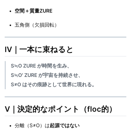
空間＋質量ZURE
五角側（欠損回転）
Ⅳ｜一本に束ねると
S≒O ZURE が時間を生み、
S≒O′ ZURE が宇宙を持続させ、
S≠O はその痕跡として世界に現れる。
Ⅴ｜決定的なポイント（floc的）
分離（S≠O）は
起源ではない