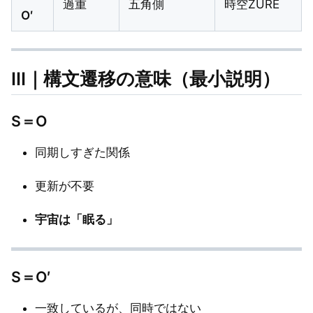
過重
五角側
時空ZURE
O′
Ⅲ｜構文遷移の意味（最小説明）
S＝O
同期しすぎた関係
更新が不要
宇宙は「眠る」
S＝O′
一致しているが、同時ではない