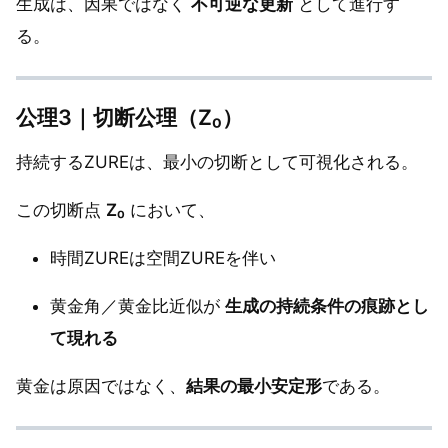
生成は、因果ではなく
不可逆な更新
として進行す
る。
公理3｜切断公理（Z₀）
持続するZUREは、最小の切断として可視化される。
この切断点
Z₀
において、
時間ZUREは空間ZUREを伴い
黄金角／黄金比近似が
生成の持続条件の痕跡とし
て現れる
黄金は原因ではなく、
結果の最小安定形
である。