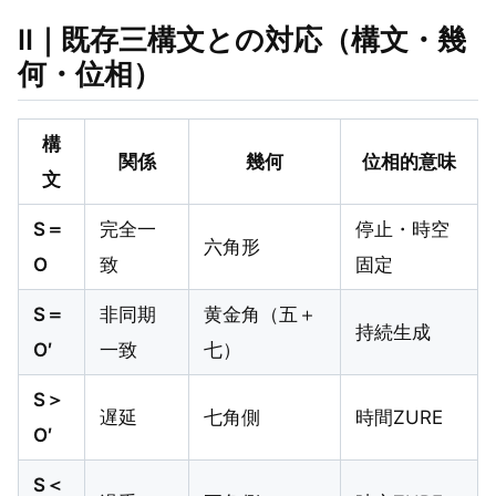
Ⅱ｜既存三構文との対応（構文・幾
何・位相）
構
関係
幾何
位相的意味
文
S＝
完全一
停止・時空
六角形
O
致
固定
S＝
非同期
黄金角（五＋
持続生成
O′
一致
七）
S＞
遅延
七角側
時間ZURE
O′
S＜