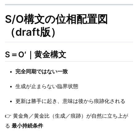
S/O構文の位相配置図
（draft版）
S＝O′｜黄金構文
完全同期ではない一致
生成が止まらない臨界状態
更新は勝手に起き、意味は後から痕跡化される
👉 黄金角／黄金比（生成／痕跡）が自然に立ち上が
る
最小持続条件