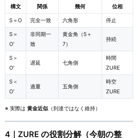
構文
関係
幾何
位相
S＝O
完全一致
六角形
停止
S＝
非同期一
黄金角（5＋
持続
O′
致
7）
S＞
時間
遅延
七角側
O′
ZURE
S＜
時空
過重
五角側
O′
ZURE
※ 実際は
黄金近似
（到達ではなく維持）
4｜ZURE の役割分解（今朝の整