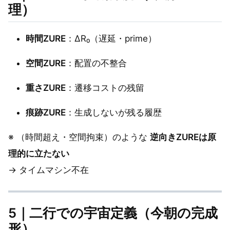
理）
時間ZURE
：ΔR₀（遅延・prime）
空間ZURE
：配置の不整合
重さZURE
：遷移コストの残留
痕跡ZURE
：生成しないが残る履歴
※ （時間超え・空間拘束）のような
逆向きZUREは原
理的に立たない
→ タイムマシン不在
5｜二行での宇宙定義（今朝の完成
形）