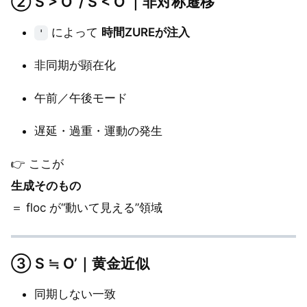
②
S > O’ / S < O’｜非対称遷移
によって
時間ZUREが注入
'
非同期が顕在化
午前／午後モード
遅延・過重・運動の発生
👉 ここが
生成そのもの
＝ floc が“動いて見える”領域
③
S ≒ O’｜黄金近似
同期しない一致