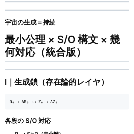
宇宙の生成＝持続
最小公理 × S/O 構文 × 幾
何対応（統合版）
Ⅰ｜生成鎖（存在論的レイヤ）
各段の S/O 対応
R₀ ：S≒O（未分離）