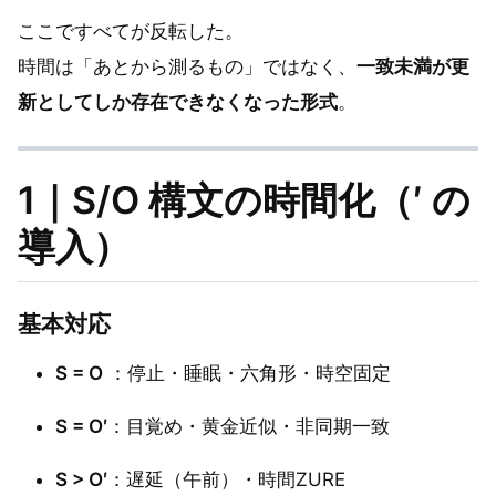
ここですべてが反転した。
時間は「あとから測るもの」ではなく、
一致未満が更
新としてしか存在できなくなった形式
。
1｜S/O 構文の時間化（′ の
導入）
基本対応
S = O
：停止・睡眠・六角形・時空固定
S = O′
：目覚め・黄金近似・非同期一致
S > O′
：遅延（午前）・時間ZURE