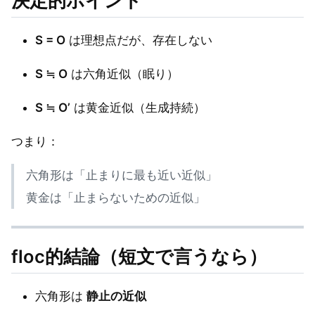
決定的ポイント
S = O
は理想点だが、存在しない
S ≒ O
は六角近似（眠り）
S ≒ O’
は黄金近似（生成持続）
つまり：
六角形は「止まりに最も近い近似」
黄金は「止まらないための近似」
floc的結論（短文で言うなら）
六角形は
静止の近似