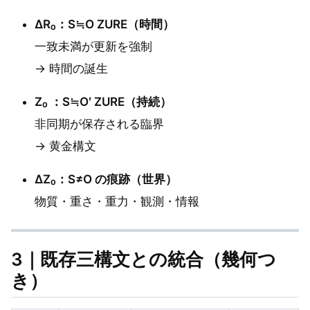
ΔR₀：S≒O ZURE（時間）
一致未満が更新を強制
→ 時間の誕生
Z₀ ：S≒O′ ZURE（持続）
非同期が保存される臨界
→ 黄金構文
ΔZ₀：S≠O の痕跡（世界）
物質・重さ・重力・観測・情報
3｜既存三構文との統合（幾何つ
き）