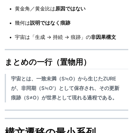
黄金角／黄金比は
原因ではない
幾何は
説明ではなく痕跡
宇宙は「生成 → 持続 → 痕跡」の
非因果構文
まとめの一行（置物用）
宇宙とは、一致未満（S≒O）から生じたZURE
が、非同期（S≒O′）として保存され、その更新
痕跡（S≠O）が世界として現れる過程である。
構文遷移の最小系列