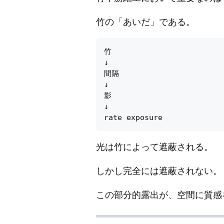
竹の「あいだ」である。
竹

↓

間隔

↓

影

↓

光は竹によって遮蔽される。
しかし完全には遮蔽されない。
この部分的露出が、空間に質感