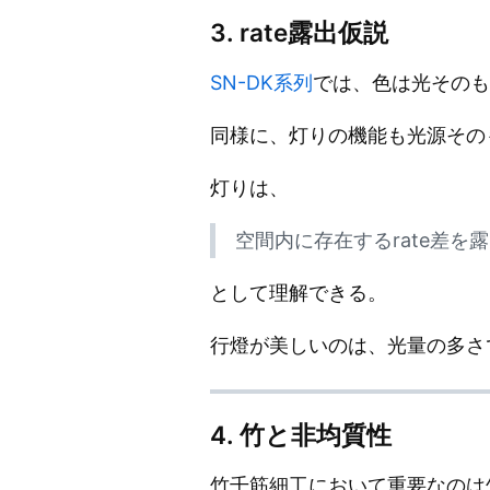
3. rate露出仮説
SN-DK系列
では、色は光そのも
同様に、灯りの機能も光源その
灯りは、
空間内に存在するrate差を
として理解できる。
行燈が美しいのは、光量の多さ
4. 竹と非均質性
竹千筋細工において重要なのは