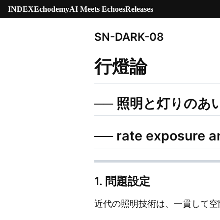
INDEX
Echodemy
AI Meets Echoes
Releases
SN-DARK-08
行燈論
── 照明と灯りのあ
── rate exposure 
1. 問題設定
近代の照明技術は、一貫して空