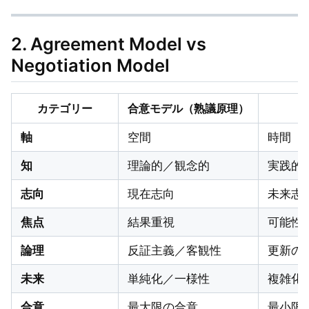
2. Agreement Model vs
Negotiation Model
カテゴリー
合意モデル（熟議原理）
軸
空間
時間
知
理論的／観念的
実践的
志向
現在志向
未来志
焦点
結果重視
可能性
論理
反証主義／客観性
更新の
未来
単純化／一様性
複雑化
合意
最大限の合意
最小限