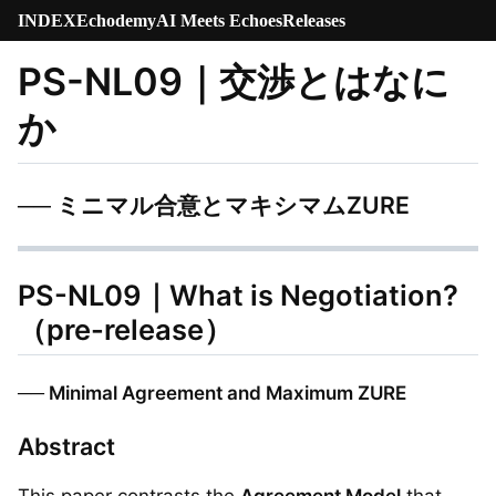
INDEX
Echodemy
AI Meets Echoes
Releases
PS-NL09｜交渉とはなに
か
── ミニマル合意とマキシマムZURE
PS-NL09｜What is Negotiation?
（pre-release）
── Minimal Agreement and Maximum ZURE
Abstract