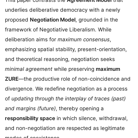
This paper contrasts the
Agreement Model
that
underlies deliberative democracy with a newly
proposed
Negotiation Model
, grounded in the
framework of Negotiative Liberalism. While
deliberation aims for
maximum consensus
,
emphasizing spatial stability, present-orientation,
and theoretical reasoning, negotiation seeks
minimal agreement
while preserving
maximum
ZURE
—the productive role of non-coincidence and
divergence. We redefine negotiation as a process
of
updating through the interplay of traces (past)
and margins (future)
, thereby opening a
responsibility space
in which silence, withdrawal,
and non-negotiation are respected as legitimate