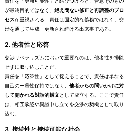
責任を「更新可能性」と結びつけると、合意そのもの
が最終目的ではなく、
絶え間ない修正と再調整のプロ
セス
が重視される。責任は固定的な義務ではなく、交
渉を通じて生成・更新され続ける出来事である。
2. 他者性と応答
交渉リベラリズムにおいて重要なのは、他者性を排除
せずに取り込むことだ。
責任を「応答性」として捉えることで、責任は単なる
自己の一貫性保持ではなく、
他者からの問いかけに対
して開かれる対話的構文
として成立する。ここで責任
は、相互承認や異議申し立てを交渉の契機として取り
込む。
3. 接続性と持続可能な社会