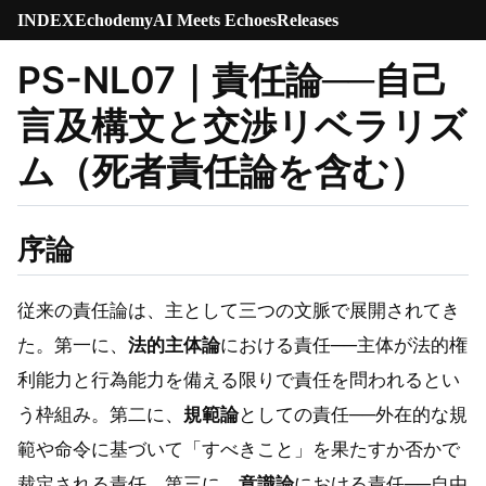
INDEX
Echodemy
AI Meets Echoes
Releases
PS-NL07｜責任論──自己
言及構文と交渉リベラリズ
ム（死者責任論を含む）
序論
従来の責任論は、主として三つの文脈で展開されてき
た。第一に、
法的主体論
における責任──主体が法的権
利能力と行為能力を備える限りで責任を問われるとい
う枠組み。第二に、
規範論
としての責任──外在的な規
範や命令に基づいて「すべきこと」を果たすか否かで
裁定される責任。第三に、
意識論
における責任──自由