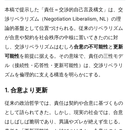
本稿で提示した「責任＝交渉的自己言及構文」は、交
渉リベラリズム（Negotiation Liberalism, NL）の理
論的基盤として位置づけられる。従来のリベラリズム
が合意や契約を社会秩序の中核に置いてきたのに対
し、交渉リベラリズムはむしろ
合意の不可能性
と
更新
可能性
を前提に据える。その意味で、責任の三性モデ
ル（接続性・応答性・更新可能性）は、交渉リベラリ
ズムを倫理的に支える構造を明らかにする。
1. 合意より更新
従来の政治哲学では、責任は契約や合意に基づくもの
として語られてきた。しかし、現実の社会では、合意
はしばしば脆弱であり、異議やズレが絶えず生じる。