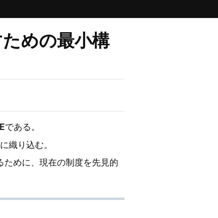
出すための最小構
E
である。
制度に織り込む。
るために、現在の制度を先見的