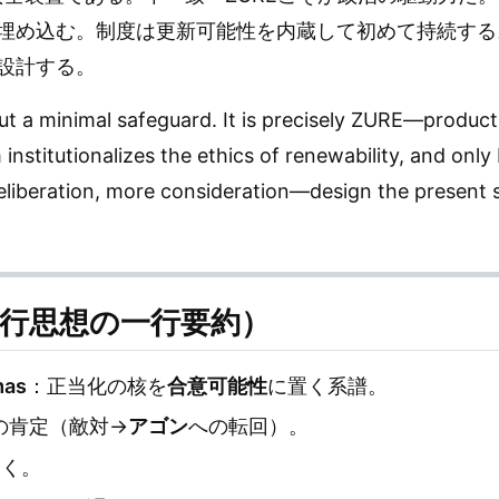
埋め込む。制度は更新可能性を内蔵して初めて持続する
設計する。
t a minimal safeguard. It is precisely ZURE—product
m institutionalizes the ethics of renewability, and on
deliberation, more consideration—design the present s
先行思想の一行要約）
mas
：正当化の核を
合意可能性
に置く系譜。
の肯定（敵対→
アゴン
への転回）。
開く。