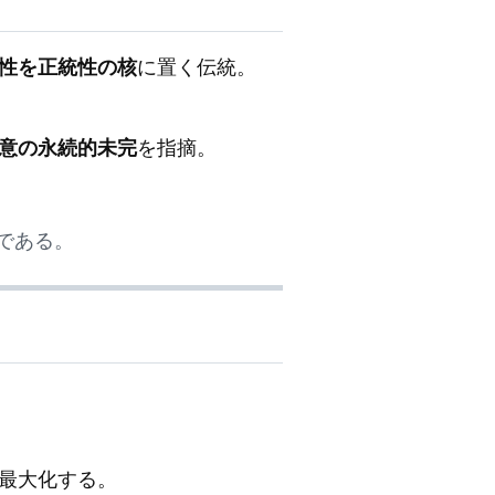
性を正統性の核
に置く伝統。
意の永続的未完
を指摘。
である。
最大化する。