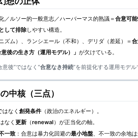
意幻想の正体
化／ルソー的一般意志／ハーバーマス的熟議＝
合意可能
として排除
しやすい構造。
ニズム）、ランシエール（不和）、デリダ（差延）＝
合
合意後の生き方（運用モデル）」
が欠けている。
意後”ではなく“
合意なき持続
”を前提化する運用モデル
ムの中核（三点）
ではなく
創発条件
（政治のエネルギー）。
はなく
更新
（
renewal
）が正当化の軸。
不一致
：合意は暴力化回避の
最小地盤
、不一致の余地は