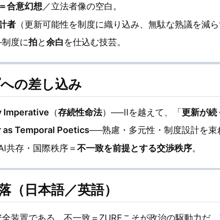
＝合意幻想
／立法者像の空白。
計者
（更新可能性を制度に織り込み、無駄な熟議を減ら
─制度に
拍
と
余白
を仕込む技芸。
プへの差し込み
y Imperative
（
存続性命法
）──IIを越えて、「
更新が続
r as Temporal Poetics
──熟慮・多元性・制度設計を束
AI共存・国際秩序＝
不一致を前提とする交渉秩序
。
段落（日本語／英語）
安全装置である。不一致＝ZUREこそが政治の駆動力だ