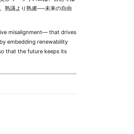
。熟議より熟慮──未来の自由
ive misalignment— that drives
ly by embedding renewability
o that the future keeps its