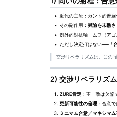
1) 問いの射程：合
近代の主流：カント的普遍
その副作用：
異論を未熟さ
例外的対抗軸：ムフ（アゴ
ただし決定打はない──
「
交渉リベラリズムは、この“合
2) 交渉リベラリズ
ZURE肯定
：不一致は欠陥
更新可能性の倫理
：合意で
ミニマム合意／マキシマム