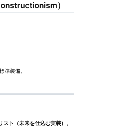
structionism）
標準装備。
ラリスト（未来を仕込む実装）
。