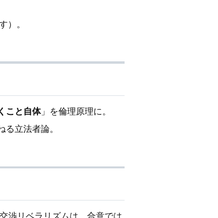
す）。
くこと自体
」を倫理原理に。
ねる立法者論。
。交渉リベラリズムは、合意では