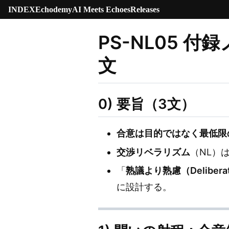
INDEX
Echodemy
AI Meets Echoes
Releases
PS-NL05
文
0) 要旨（3文）
合意は目的ではなく最低限
交渉リベラリズム
（NL）
「
熟議より熟慮（Deliberatio
に設計する。