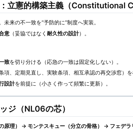
的構築主義（Constitutional Con
。未来の不一致を“予防的に”制度へ実装。
合意
（妥協ではなく
耐久性の設計
）。
一致
を切り分ける（応急の一致は固定化しない）。
条項、定期見直し、実験条項、相互承認の再交渉窓）を
行設計
を前提に（小さく作って頻繁に更新）。
リッジ（NL06の芯）
の原理） → モンテスキュー（分立の骨格） → フェデ