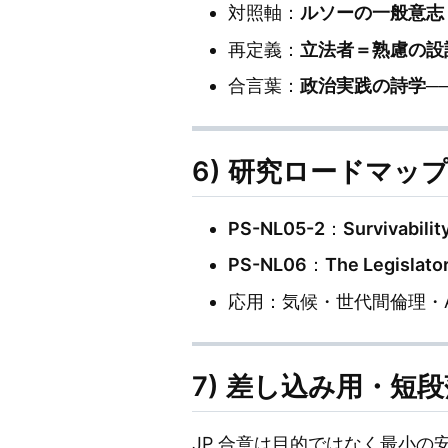
対照軸：
ルソーの一般意志
再定義：
立法者＝熟慮の設
合言葉：
政治実践の詩学
─
6) 研究ロードマッ
PS-NL05-2
：
Survivabilit
PS-NL06
：
The Legislato
応用：気候・世代間倫理・
7) 差し込み用・短
JP 合意は目的ではなく最小の