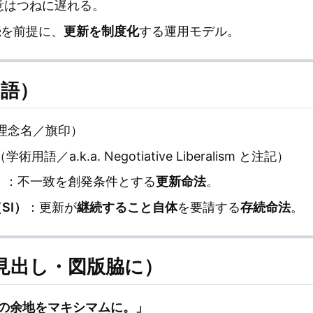
意はつねに遅れる。
続
を前提に、
更新を制度化
する運用モデル。
用語）
理念名／旗印）
（学術用語／a.k.a. Negotiative Liberalism と注記）
）
：不一致を創発条件とする
更新命法
。
e（SI）
：更新が
継続すること自体
を要請する
存続命法
。
（見出し・図版脇に）
の余地をマキシマムに。」