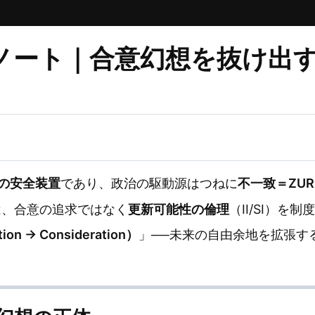
 付録ノート｜合意幻想を抜け
の安全装置
であり、政治の駆動源はつねに
不一致＝ZUR
は、合意の追求ではなく
更新可能性の倫理
（II/SI）を
n → Consideration）
」──未来の自由余地を拡張す