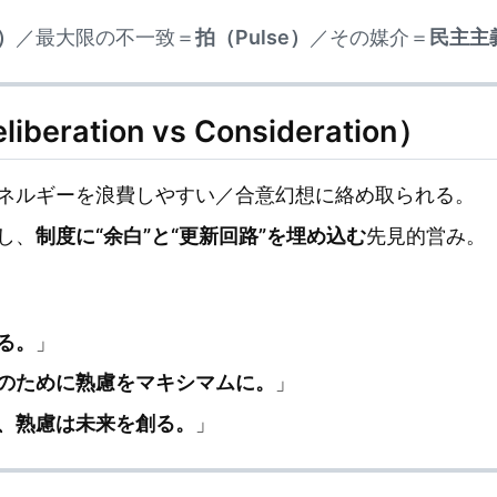
e）
／最大限の不一致＝
拍（Pulse）
／その媒介＝
民主主
eration vs Consideration）
ネルギーを浪費しやすい／合意幻想に絡め取られる。
し、
制度に“余白”と“更新回路”を埋め込む
先見的営み。
る。
」
のために熟慮をマキシマムに。
」
、熟慮は未来を創る。
」