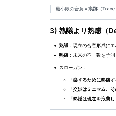
最小限の合意＝
痕跡（Trac
3) 熟議より熟慮（Delib
熟議
：現在の合意形成にエ
熟慮
：未来の不一致を予測
スローガン：
「
楽するために熟慮す
「
交渉はミニマム、そ
「
熟議は現在を浪費し