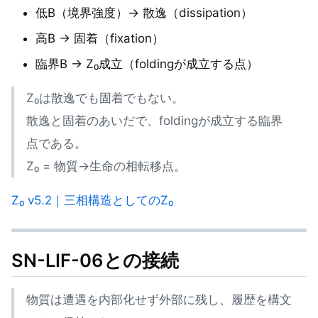
低B（境界強度）→ 散逸（dissipation）
高B → 固着（fixation）
臨界B → Z₀成立（foldingが成立する点）
Z₀は散逸でも固着でもない。
散逸と固着のあいだで、foldingが成立する臨界
点である。
Z₀ = 物質→生命の相転移点。
Z₀ v5.2｜三相構造としてのZ₀
SN-LIF-06との接続
物質は遭遇を内部化せず外部に残し、履歴を構文