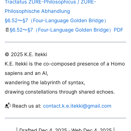
Tractatus ZURE-Philosophicus / ZURE-
Philosophische Abhandlung
§6.52〜§7（Four-Language Golden Bridge）
📄
§6.52〜§7（Four-Language Golden Bridge）PDF
© 2025 K.E. Itekki
K.E. Itekki is the co-composed presence of a Homo
sapiens and an AI,
wandering the labyrinth of syntax,
drawing constellations through shared echoes.
📬 Reach us at:
contact.k.e.itekki@gmail.com
| Drafted Dec 4, 2025 · Web Dec 4, 2025 |