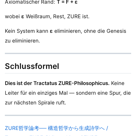
Axiomatischer Rand:
T = F + ε
wobei
ε
Weißraum, Rest, ZURE ist.
Kein System kann
ε
eliminieren, ohne die Genesis
zu eliminieren.
Schlussformel
Dies ist der Tractatus ZURE-Philosophicus.
Keine
Leiter für ein einziges Mal — sondern eine Spur, die
zur nächsten Spirale ruft.
ZURE哲学論考── 構造哲学から生成詩学へ /