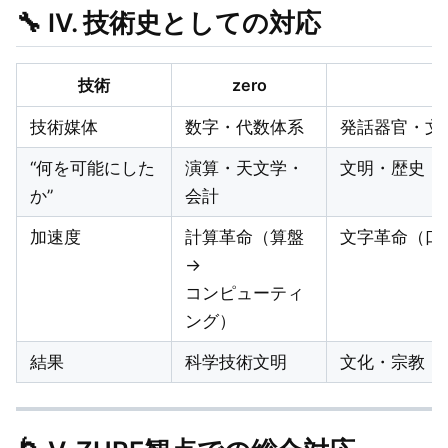
🔧
IV. 技術史としての対応
技術
zero
技術媒体
数字・代数体系
発話器官・文
“何を可能にした
演算・天文学・
文明・歴史・
か”
会計
加速度
計算革命（算盤
文字革命（口
→
コンピューティ
ング）
結果
科学技術文明
文化・宗教・