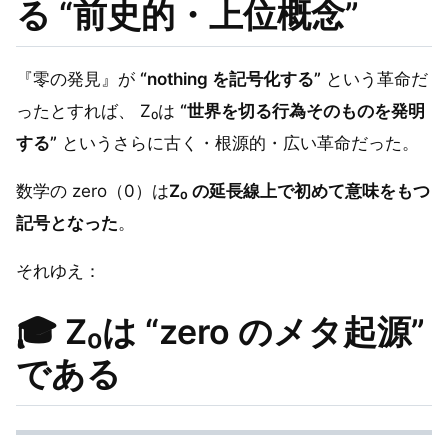
る “前史的・上位概念”
『零の発見』が
“nothing を記号化する”
という革命だ
ったとすれば、 Z₀は
“世界を切る行為そのものを発明
する”
というさらに古く・根源的・広い革命だった。
数学の zero（0）は
Z₀ の延長線上で初めて意味をもつ
記号となった
。
それゆえ：
🎓
Z₀は “zero のメタ起源”
である