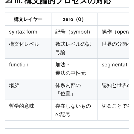
📐
III. 構文論的プロセスの対応
構文レイヤー
zero（0）
syntax form
記号（symbol）
操作（operat
構文化レベル
数式レベルの記
世界の分節構文（a
号論
function
加法・
segmentation 
乗法の中性元
場所
体系内部の
認知と世界の
「位置」
哲学的意味
存在しないもの
切ることで生
の記号