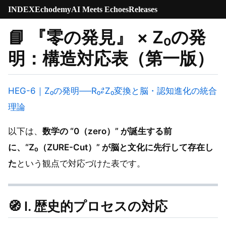
INDEX
Echodemy
AI Meets Echoes
Releases
📘
『零の発見』 × Z₀の発
明：構造対応表（第一版）
HEG-6｜Z₀の発明──R₀⇄Z₀変換と脳・認知進化の統合
理論
以下は、
数学の “0（zero）” が誕生する前
に、“Z₀（ZURE-Cut）” が脳と文化に先行して存在し
た
という観点で対応づけた表です。
🧭
I. 歴史的プロセスの対応