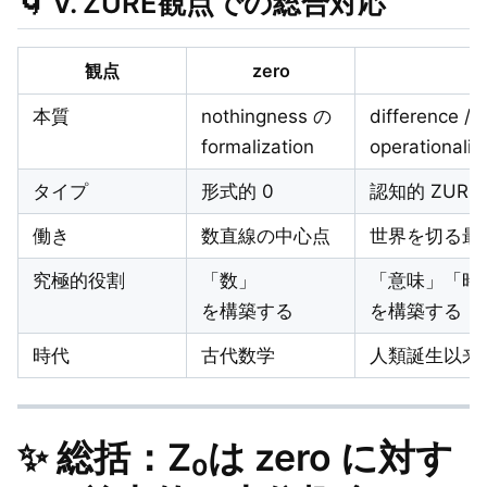
🌀
V. ZURE観点での総合対応
観点
zero
本質
nothingness の
difference / 
formalization
operationaliz
タイプ
形式的 0
認知的 ZURE
働き
数直線の中心点
世界を切る最小
究極的役割
「数」
「意味」「時
を構築する
を構築する
時代
古代数学
人類誕生以来
✨
総括：Z₀は zero に対す