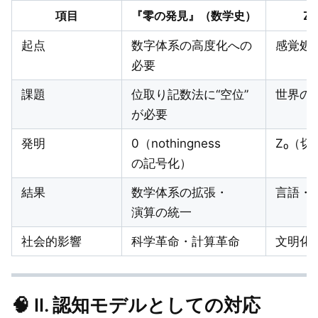
項目
『零の発見』（数学史）
Z
起点
数字体系の高度化への
感覚処理の
必要
課題
位取り記数法に“空位”
世界の
が必要
発明
0（nothingness
Z₀（切
の記号化）
結果
数学体系の拡張・
言語・
演算の統一
社会的影響
科学革命・計算革命
文明化
🧠
II. 認知モデルとしての対応