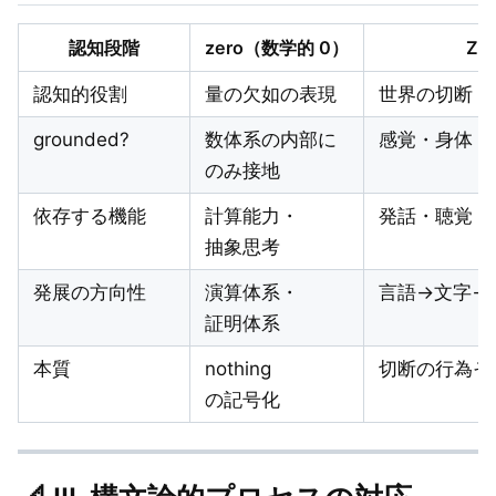
認知段階
zero（数学的 0）
Z₀
認知的役割
量の欠如の表現
世界の切断・
grounded?
数体系の内部に
感覚・身体・
のみ接地
依存する機能
計算能力・
発話・聴覚・
抽象思考
発展の方向性
演算体系・
言語→文字→
証明体系
本質
nothing
切断の行為そ
の記号化