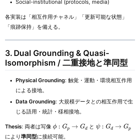
Social-institutional (protocols, media)
各実装は「相互作用チャネル」「更新可能な状態」
「痕跡保持」を備える。
3. Dual Grounding & Quasi-
Isomorphism / 二重接地と準同型
Physical Grounding
: 触覚・運動・環境相互作用
による接地。
Data Grounding
: 大規模データとの相互作用で生
じる語用・統計・様相接地。
ϕ
:
G
p
→
G
d
ψ
:
G
d
→
G
p
Thesis
: 両者は写像
と
により
準同型
に接続可能。