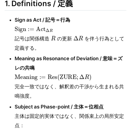
1. Definitions / 定義
Sign as Act / 記号＝行為
Sign
:=
Act
Δ
R
R
Δ
R
記号は関係構造
の更新
を伴う行為として
定義する。
Meaning as Resonance of Deviation / 意味＝ズ
レの共鳴
Meaning
:=
Res
(
ZURE
;
Δ
R
)
完全一致ではなく、解釈差の干渉から生まれる共
鳴強度。
Subject as Phase-point / 主体＝位相点
主体は固定的実体ではなく、関係束上の局所安定
点：
Subject
:=
arg
stable
x
F
(
R
,
x
)