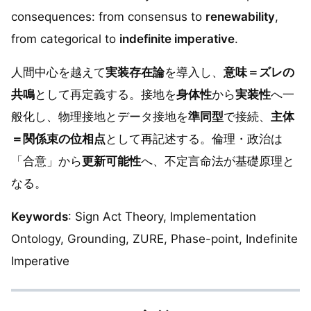
consequences: from consensus to
renewability
,
from categorical to
indefinite imperative
.
人間中心を越えて
実装存在論
を導入し、
意味＝ズレの
共鳴
として再定義する。接地を
身体性
から
実装性
へ一
般化し、物理接地とデータ接地を
準同型
で接続、
主体
＝関係束の位相点
として再記述する。倫理・政治は
「合意」から
更新可能性
へ、不定言命法が基礎原理と
なる。
Keywords
: Sign Act Theory, Implementation
Ontology, Grounding, ZURE, Phase-point, Indefinite
Imperative