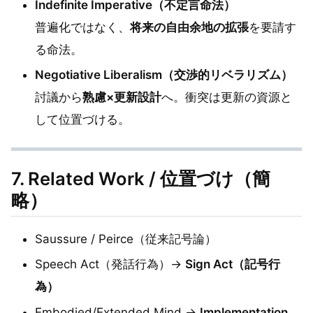
Indefinite Imperative（不定言命法）
普遍化ではなく、
将来の自由余地の拡張
を要請す
る命法。
Negotiative Liberalism（交渉的リベラリズム）
討議から
熟慮×更新設計
へ。衝突は更新の資源と
して位置づける。
7. Related Work / 位置づけ（簡
略）
Saussure / Peirce（従来記号論）
Speech Act（発話行為）→
Sign Act（記号行
為）
Embodied/Extended Mind →
Implementation