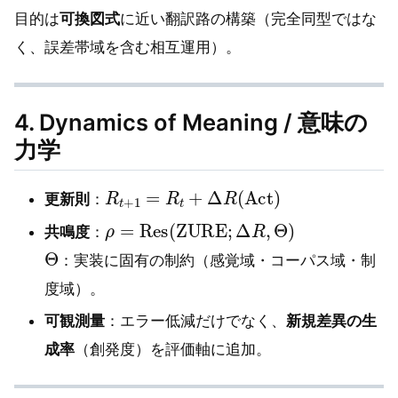
目的は
可換図式
に近い翻訳路の構築（完全同型ではな
く、誤差帯域を含む相互運用）。
4. Dynamics of Meaning / 意味の
力学
R
t
+
1
=
R
t
+
Δ
R
(
Act
)
更新則
：
ρ
=
Res
(
ZURE
;
Δ
R
,
Θ
)
共鳴度
：
Θ
：実装に固有の制約（感覚域・コーパス域・制
度域）。
可観測量
：エラー低減だけでなく、
新規差異の生
成率
（創発度）を評価軸に追加。