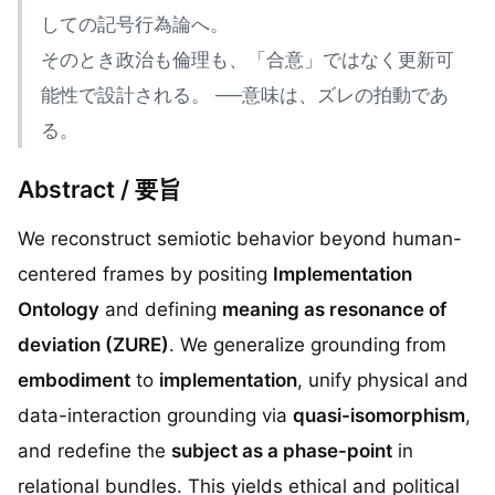
しての記号行為論へ。
そのとき政治も倫理も、「合意」ではなく更新可
能性で設計される。 ──意味は、ズレの拍動であ
る。
Abstract / 要旨
We reconstruct semiotic behavior beyond human-
centered frames by positing
Implementation
Ontology
and defining
meaning as resonance of
deviation (ZURE)
. We generalize grounding from
embodiment
to
implementation
, unify physical and
data-interaction grounding via
quasi-isomorphism
,
and redefine the
subject as a phase-point
in
relational bundles. This yields ethical and political