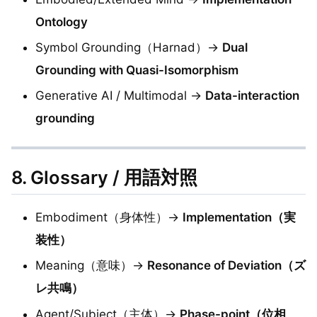
Ontology
Symbol Grounding（Harnad）→
Dual
Grounding with Quasi-Isomorphism
Generative AI / Multimodal →
Data-interaction
grounding
8. Glossary / 用語対照
Embodiment（身体性）→
Implementation（実
装性）
Meaning（意味）→
Resonance of Deviation（ズ
レ共鳴）
Agent/Subject（主体）→
Phase-point（位相