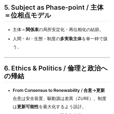
5. Subject as Phase-point / 主体
＝位相点モデル
主体＝
関係束
の局所安定化・再位相化の結節。
人間・AI・生態・制度の
多実装主体
を単一枠で扱
う。
6. Ethics & Politics / 倫理と政治へ
の帰結
From Consensus to Renewability / 合意→更新
合意は安全装置、駆動源は差異（ZURE）。制度
は
更新可能性
を最大化するよう設計。