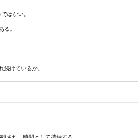
章ではない。
ある。
れ続けているか。
編輯され、時間として持続する。