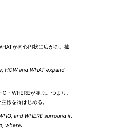
OW・WHATが同心円状に広がる。抽
 core; HOW and WHAT expand
WHO・WHEREが並ぶ。つまり、
な座標を得はじめる。
, WHO, and WHERE surround it.
o, where.