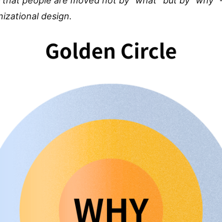
— that people are moved not by “what” but by “why”
izational design.