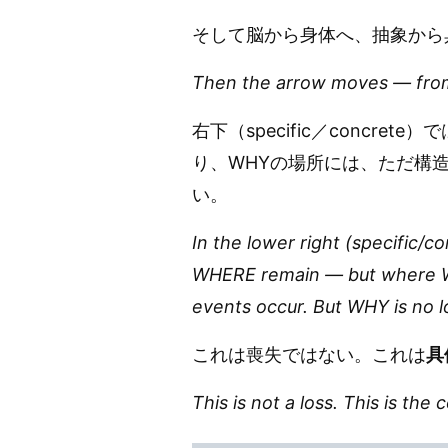
そして脳から身体へ、抽象から
Then the arrow moves — from 
右下（specific／concr
り、WHYの場所には、ただ構
い。
In the lower right (specific/
WHERE remain — but where WH
events occur. But WHY is no lo
これは喪失ではない。これは
具
This is not a loss. This is the 