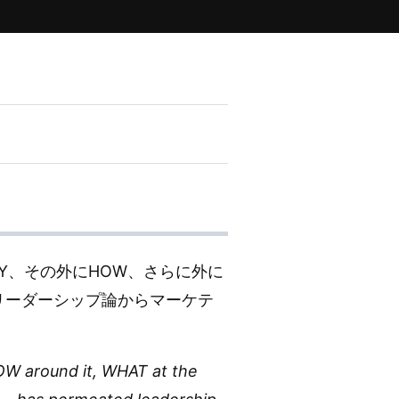
WHY、その外にHOW、さらに外に
、リーダーシップ論からマーケテ
HOW around it, WHAT at the