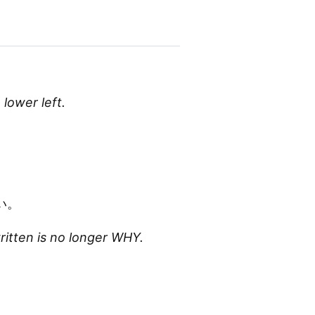
lower left.
い。
ritten is no longer WHY.