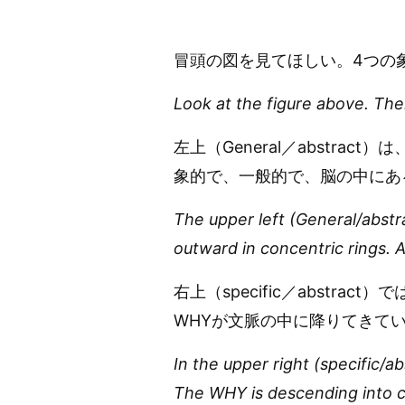
冒頭の図を見てほしい。4つの
Look at the figure above. The
左上（General／abstrac
象的で、一般的で、脳の中にあ
The upper left (General/abstr
outward in concentric rings. A
右上（specific／abstr
WHYが文脈の中に降りてきて
In the upper right (specific/
The WHY is descending into c