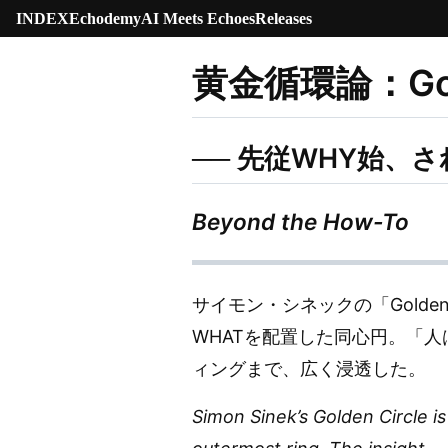
INDEX
Echodemy
AI Meets Echoes
Releases
黄金循環論：Golde
── 先従WHY始、さ
Beyond the How-To
サイモン・シネックの「Golde
WHATを配置した同心円。「人
ィングまで、広く浸透した。
Simon Sinek’s Golden Circle i