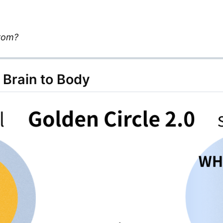
rom?
rain to Body