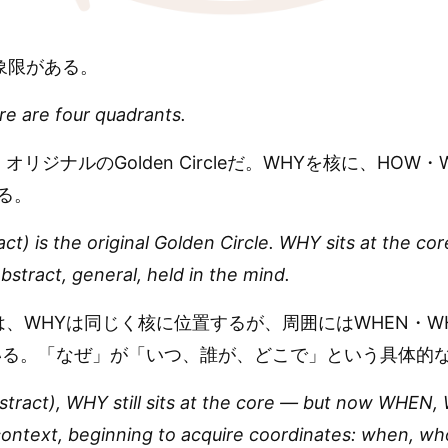
象限がある。
re are four quadrants.
t）は、オリジナルのGolden Circleだ。WHYを核に、H
る。
act) is the original Golden Circle. WHY sits at the
bstract, general, held in the mind.
act）では、WHYは同じく核に位置するが、周囲にはWHEN・
いる。「なぜ」が「いつ、誰が、どこで」という具体的
abstract), WHY still sits at the core — but now WHEN
ontext, beginning to acquire coordinates: when, wh