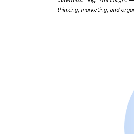
outermost ring. The insight 
thinking, marketing, and organ