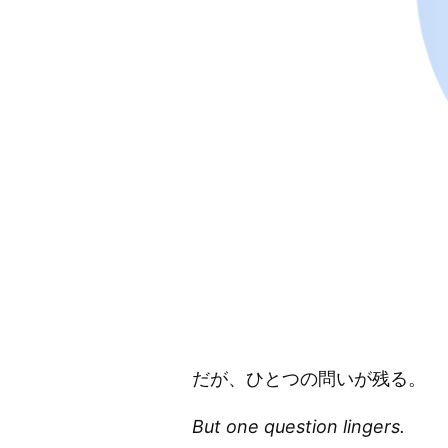
だが、ひとつの問いが残る。
But one question lingers.