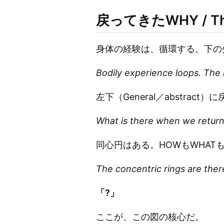
戻ってきたWHY / The
身体の経験は、循環する。下の
Bodily experience loops. The 
左下（General／abstrac
What is there when we return 
同心円はある。HOWもWHAT
The concentric rings are ther
「?」
ここが、この図の核心だ。