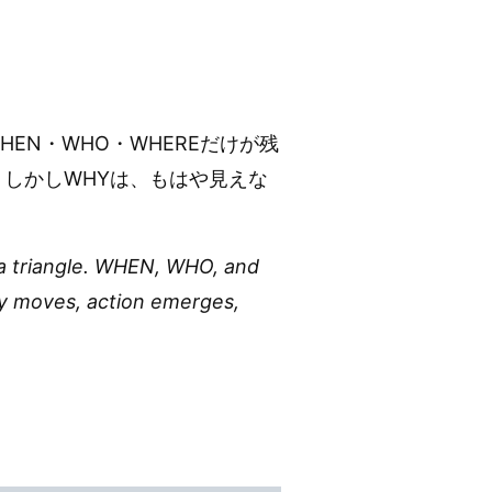
WHEN・WHO・WHEREだけが残
しかしWHYは、もはや見えな
s a triangle. WHEN, WHO, and
y moves, action emerges,