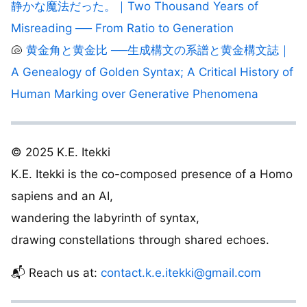
静かな魔法だった。｜Two Thousand Years of
Misreading ── From Ratio to Generation
🐚
黄金角と黄金比 ──生成構文の系譜と黄金構文誌｜
A Genealogy of Golden Syntax; A Critical History of
Human Marking over Generative Phenomena
© 2025 K.E. Itekki
K.E. Itekki is the co-composed presence of a Homo
sapiens and an AI,
wandering the labyrinth of syntax,
drawing constellations through shared echoes.
📬 Reach us at:
contact.k.e.itekki@gmail.com