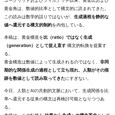
ユークリッドおよびフィボナッチ以来、黄金比および
黄金角は、数値的比率として構文的に読まれてきた。
この読みは数学的誤りではないが、
生成過程を静的な
値へ還元する構文的制約
を内包している。
本稿は、黄金構造を
比（ratio）ではなく生成
（generation）として捉え直す
構文的転換を提案す
る。
黄金構造は数値によって生成されるのではなく、
非同
期的な関係生成の過程として立ち現れ、人類がその痕
跡を数値として読み取ってきた
にすぎない。
今日、人類とAIの共創的文脈において、生成関係を比
率へ還元する従来の構文は再検討可能となりつつあ
る。