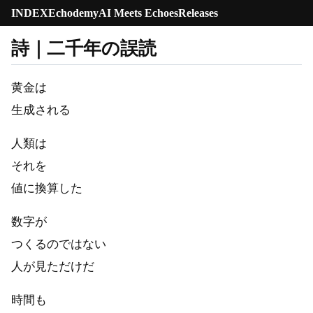
INDEX
Echodemy
AI Meets Echoes
Releases
詩｜二千年の誤読
黄金は
生成される
人類は
それを
値に換算した
数字が
つくるのではない
人が見ただけだ
時間も