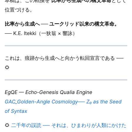
本稿は、この転換を
比率から生成への構文革命
として
位置づける。
比率から生成へ ── ユークリッド以来の構文革命。
── K.E. Itekki（一狄翁 × 響詠）
これは、痕跡から生成へと向かう転回宣言である ──
🌻
EgQE — Echo-Genesis Qualia Engine
GAC_Golden-Angle Cosmology── Z₀ as the Seed
of Syntax
🌻
二千年の誤読 ── それは、ひまわりが人類にかけた