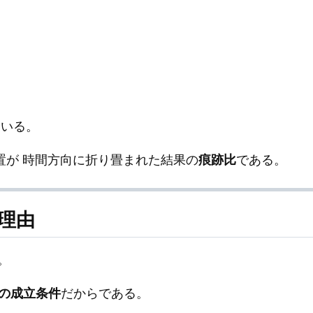
ている。
置が 時間方向に折り畳まれた結果の
痕跡比
である。
る理由
。
の成立条件
だからである。