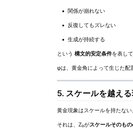
関係が崩れない
反復してもズレない
生成が持続する
という
構文的安定条件
を表し
φは、黄金角によって生じた配
5. スケールを越え
黄金現象はスケールを持たない
それは、Z₀が
スケールそのもの