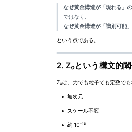
なぜ黄金構造が「現れる」
ではなく、
なぜ黄金構造が「識別可能
という点である。
2. Z₀という構文的
Z₀は、力でも粒子でも定数でも
無次元
スケール不変
約 10⁻¹⁶