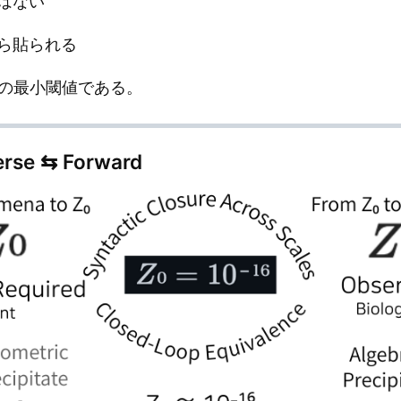
はない
ら貼られる
めの最小閾値である。
erse ⇆ Forward