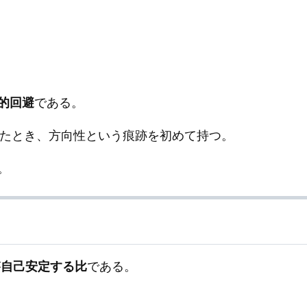
的回避
である。
したとき、方向性という痕跡を初めて持つ。
。
が
自己安定する比
である。