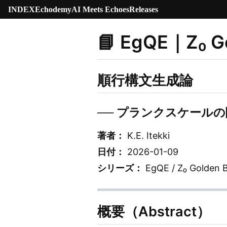
INDEX
Echodemy
AI Meets Echoes
Releases
📘 EgQE｜Z₀ 
順行構文生成論
── プランクスケール
著者：
K.E. Itekki
日付：
2026-01-09
シリーズ：
EgQE / Z₀ Golden B
概要（Abstract）