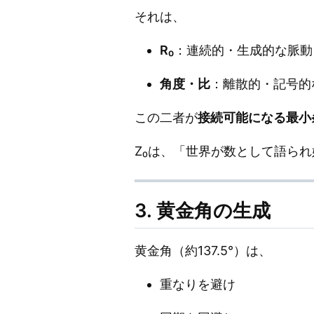
それは、
R₀
：連続的・生成的な脈動
角度・比
：離散的・記号的
この二者が
接続可能になる最小
Z₀は、「世界が数として語ら
3. 黄金角の生成
黄金角（約137.5°）は、
重なりを避け