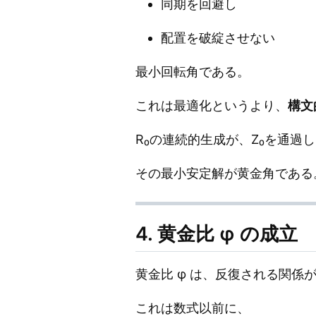
同期を回避し
配置を破綻させない
最小回転角である。
これは最適化というより、
構文
R₀の連続的生成が、Z₀を通過
その最小安定解が黄金角である
4. 黄金比 φ の成立
黄金比 φ は、反復される関係
これは数式以前に、