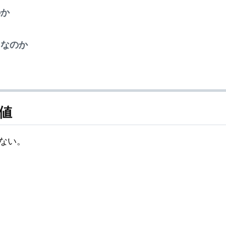
のか
」なのか
閾値
ない。