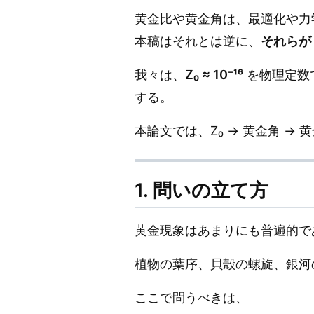
黄金比や黄金角は、最適化や力
本稿はそれとは逆に、
それらが
我々は、
Z₀ ≈ 10⁻¹⁶
を物理定数
する。
本論文では、Z₀ → 黄金角 → 
1. 問いの立て方
黄金現象はあまりにも普遍的で
植物の葉序、貝殻の螺旋、銀河
ここで問うべきは、