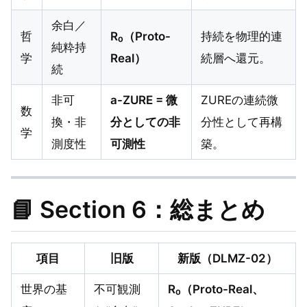
余白／
哲
R₀（Proto-
持続を物理的連
純粋持
学
Real）
続層へ還元。
続
非可
a-ZURE = 微
ZUREの連続微
数
換・非
分としての非
分性として再構
学
測度性
可測性
築。
📘 Section 6：総まとめ
項目
旧版
新版（DLMZ-02）
世界の基
不可観測
R₀（Proto-Real、