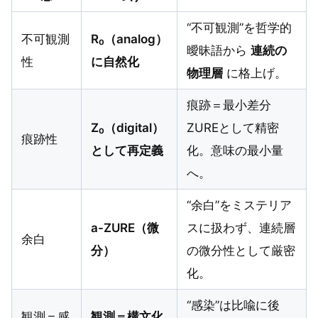
“不可観測”を哲学的
不可観測
R₀（analog）
曖昧語から
連続の
性
に自然化
物理層
に格上げ。
痕跡＝最小差分
Z₀（digital）
ZUREとして精密
痕跡性
として再定義
化。意味の最小量
へ。
“余白”をミステリア
a-ZURE（微
スに扱わず、連続層
余白
分）
の微分性として厳密
化。
“感染”は比喩に後
観測＝感
観測＝構文化