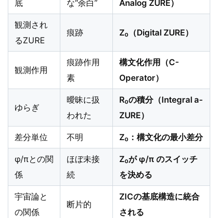
底
な“余白”
Analog ZURE）
観測され
痕跡
Z₀（Digital ZURE）
るZURE
痕跡作用
構文化作用（C-
観測作用
素
Operator）
曖昧に扱
R₀の積分（Integral a-
ゆらぎ
われた
ZURE）
差分単位
不明
Z₀：構文化の最小差分
φ/πとの関
ほぼ未接
Z₀が φ/π のスイッチ
係
続
を決める
宇宙論と
ZICの基底構造に統合
断片的
の関係
される