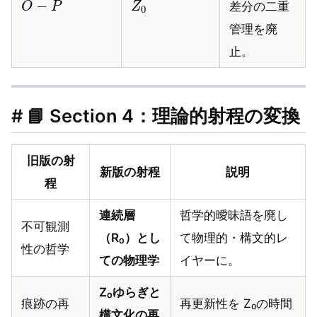
差分の二重
管理を廃
止。
# 📘 Section 4：理論的射程の変換
旧版の射
新版の射程
説明
程
連続層
哲学的曖昧語を廃し
不可観測
（R₀）とし
て物理的・構文的レ
性の哲学
ての物理学
イヤーに。
Z₀ゆらぎと
痕跡の再
再更新性を Z₀の時間
構文化の再