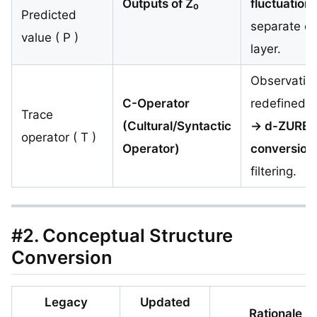
Outputs of Z₀
fluctuation
Predicted
separate c
value ( P )
layer.
Observation
C-Operator
redefined 
Trace
(Cultural/Syntactic
→ d-ZURE
operator ( T )
Operator)
conversion
filtering.
#2.
Conceptual Structure
Conversion
Legacy
Updated
Rationale