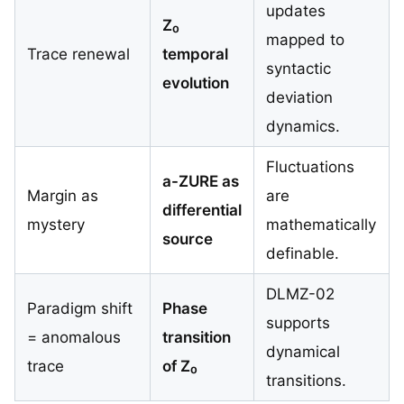
updates
Z₀
mapped to
Trace renewal
temporal
syntactic
evolution
deviation
dynamics.
Fluctuations
a-ZURE as
Margin as
are
differential
mystery
mathematically
source
definable.
DLMZ-02
Paradigm shift
Phase
supports
= anomalous
transition
dynamical
trace
of Z₀
transitions.