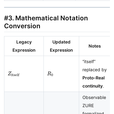
#3.
Mathematical Notation
Conversion
Legacy
Updated
Notes
Expression
Expression
“itself”
Z
itself
R
0
replaced by
Proto-Real
continuity
.
Observable
ZURE
formalized