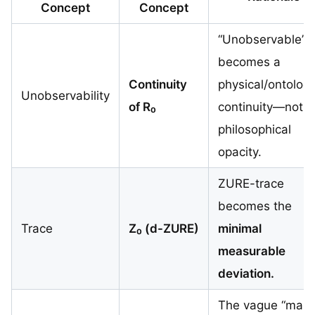
Concept
Concept
“Unobservable”
becomes a
Continuity
physical/ontologi
Unobservability
of R₀
continuity—not a
philosophical
opacity.
ZURE-trace
becomes the
Trace
Z₀ (d-ZURE)
minimal
measurable
deviation.
The vague “marg