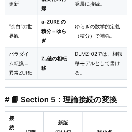
更新
発展に接続。
帰
a-ZURE の
“余白”の世
ゆらぎの数学的定義
積分＝ゆら
界観
（積分）で補強。
ぎ
パラダイ
DLMZ-02では、相転
Z₀値の相転
ム転換＝
移モデルとして書け
移
異常ZURE
る。
# 📘 Section 5：理論接続の変換
接
新版
続