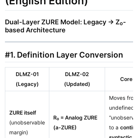
(English Edition)
Dual-Layer ZURE Model: Legacy → Z₀-
based Architecture
#1.
Definition Layer Conversion
DLMZ-01
DLMZ-02
Core 
(Legacy)
(Updated)
Moves from
undefined
ZURE itself
R₀ = Analog ZURE
“unobservab
(unobservable
(a-ZURE)
to a
contin
margin)
syntactic, d