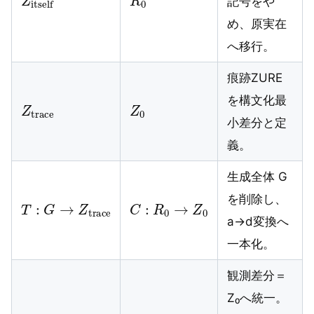
記号をや
め、原実在
へ移行。
痕跡ZURE
Z
trace
Z
0
を構文化最
小差分と定
義。
生成全体 G
T
:
G
→
Z
trace
C
:
R
0
→
Z
0
を削除し、
a→d変換へ
一本化。
観測差分＝
Z₀へ統一。
O
−
P
Z
0