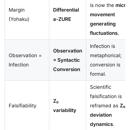
is now the
micro
Margin
Differential
movement
(Yohaku)
a-ZURE
generating
fluctuations.
Infection is
Observation
Observation =
metaphorical;
= Syntactic
Infection
conversion is
Conversion
formal.
Scientific
falsification is
Z₀
Falsifiability
reframed as
Z₀
variability
deviation
dynamics
.