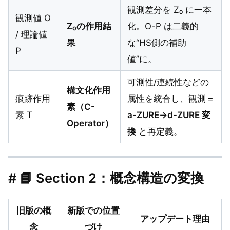
観測差分を Z₀ に一本
観測値 O
Z₀の作用結
化。O-P は二義的
/ 理論値
果
な“HS側の補助
P
値”に。
可測性/連続性などの
構文化作用
痕跡作用
属性を統合し、観測＝
素（C-
素 T
a-ZURE→d-ZURE 変
Operator）
換
と再定義。
# 📘 Section 2：概念構造の変換
旧版の概
新版での位置
アップデート理由
念
づけ