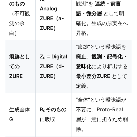
のもの
観測”を
連続・前言
Analog
（不可観
語・微分層
として明
ZURE（a-
測の余
確化。生成の原実在へ
ZURE）
白）
昇格。
“痕跡”という曖昧語を
痕跡とし
Z₀ = Digital
廃止。
観測・記号化・
ての
ZURE（d-
意味化
により析出する
ZURE
ZURE）
最小差分ZURE
として
定義。
“全体”という曖昧語が
生成全体
R₀そのもの
不要に。Proto-Real
G
に吸収
層が一意に担うため削
除。