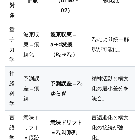
旧版
（DLMZ-
強化点
対
02）
象
量
波束収
波束収束＝
子
Z₀により統一解
束＝痕
a→d変換
力
釈が可能に。
跡化
（R₀→Z₀）
学
神
予測誤
精神活動と構文
経
予測誤差＝Z₀
差＝痕
化の最小差分を
科
ゆらぎ
跡
統合。
学
言
意味ド
言語進化と構文
意味ドリフト
語
リフト
化の接続が強
＝Z₀時系列
学
＝痕跡
化。