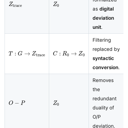
Z
trace
Z
0
as
digital
deviation
unit
.
Filtering
T
:
G
→
Z
trace
C
:
R
0
→
Z
0
replaced by
syntactic
conversion
.
Removes
the
O
−
P
Z
0
redundant
duality of
O/P
deviation.