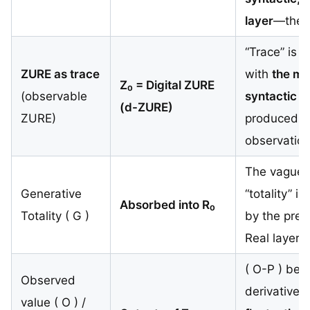
layer
—the P
“Trace” is 
ZURE as trace
with
the mi
Z₀ = Digital ZURE
(observable
syntactic d
(d-ZURE)
ZURE)
produced b
observatio
The vague n
Generative
“totality” i
Absorbed into R₀
Totality ( G )
by the prec
Real layer.
( O-P ) be
Observed
derivative 
value ( O ) /