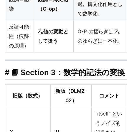
退。構文化作用とし
染
（C-op）
て数学化。
反証可能
Z₀値の変動と
O-P の揺らぎは Z₀
性（痕跡
して扱う
のゆらぎに一本化。
の原理）
# 📘 Section 3：数学的記法の変換
新版（DLMZ-
旧版（数式）
コメント
02）
“itself” とい
うノイズ的
Z
itself
R
0