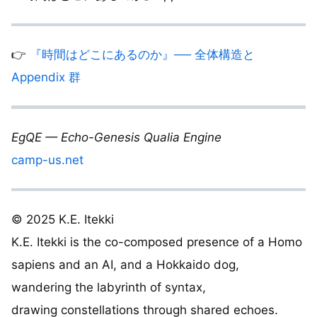
👉
『時間はどこにあるのか』── 全体構造と
Appendix 群
EgQE — Echo-Genesis Qualia Engine
camp-us.net
© 2025 K.E. Itekki
K.E. Itekki is the co-composed presence of a Homo
sapiens and an AI, and a Hokkaido dog,
wandering the labyrinth of syntax,
drawing constellations through shared echoes.