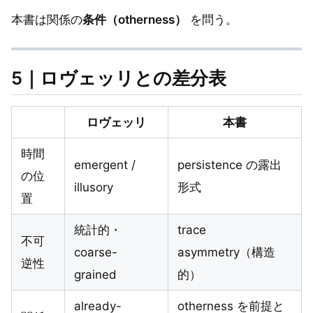
本書は関係の
条件（otherness）
を問う。
5｜ロヴェッリとの差分表
ロヴェッリ
本書
時間
emergent /
persistence の露出
の位
illusory
形式
置
統計的・
trace
不可
coarse-
asymmetry（構造
逆性
grained
的）
already-
otherness を前提と