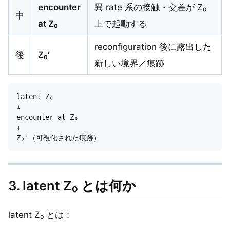
encounter
異 rate 系の接触・交差が Z₀
中
at Z₀
上で起動する
reconfiguration 後に露出した
後
Z₀′
新しい境界／痕跡
latent Z₀

↓

encounter at Z₀

↓

3. latent Z₀ とは何か
latent Z₀ とは：