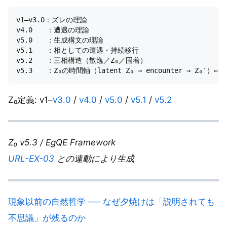
v1–v3.0：ズレの理論

v4.0　　：遭遇の理論

v5.0　　：生成構文の理論

v5.1　　：相としての遭遇・持続移行

v5.2　　：三相構造（散逸／Z₀／固着）

Z₀定義: v1–
v3.0
/
v4.0
/
v5.0
/
v5.1
/
v5.2
Z₀ v5.3 / EgQE Framework
URL-EX-03
との連動により生成
現象以前の自然哲学 ── なぜ夕焼けは「説明されても
不思議」が残るのか