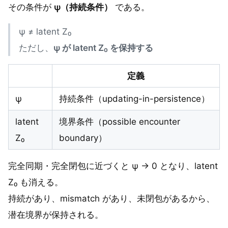
その条件が
ψ（持続条件）
である。
ψ ≠ latent Z₀
ただし、
ψ が latent Z₀ を保持する
定義
ψ
持続条件（updating-in-persistence）
latent
境界条件（possible encounter
Z₀
boundary）
完全同期・完全閉包に近づくと ψ → 0 となり、latent
Z₀ も消える。
持続があり、mismatch があり、未閉包があるから、
潜在境界が保持される。