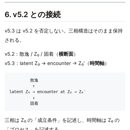
6. v5.2 との接続
v5.3 は v5.2 を否定しない。三相構造はそのまま保持
される。
v5.2：散逸 / Z₀ / 固着（
横断面
）
v5.3：latent Z₀ → encounter → Z₀′（
時間軸
）
         散逸

          ↑

latent Z₀ → encounter at Z₀ → Z₀′

          ↓

三相は Z₀ の「成立条件」を記述し、時間軸は Z₀ の
「プロセス」を記述する。