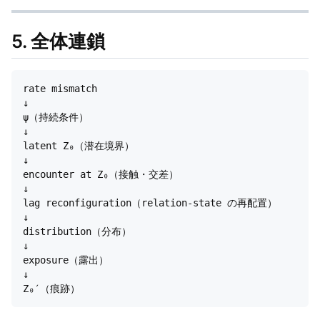
5. 全体連鎖
rate mismatch

↓

ψ（持続条件）

↓

latent Z₀（潜在境界）

↓

encounter at Z₀（接触・交差）

↓

lag reconfiguration（relation-state の再配置）

↓

distribution（分布）

↓

exposure（露出）

↓
