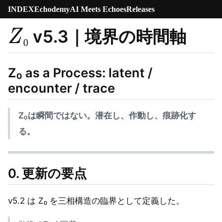
INDEX
Echodemy
AI Meets Echoes
Releases
Z
₀
v5.3｜境界の時間軸
₀
Z₀ as a Process: latent /
encounter / trace
Z₀は瞬間ではない。潜在し、作動し、痕跡化す
る。
0. 更新の要点
v5.2 は Z₀ を三相構造の臨界として定義した。