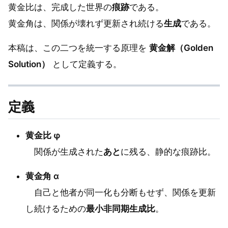
黄金比は、完成した世界の
痕跡
である。
黄金角は、関係が壊れず更新され続ける
生成
である。
本稿は、この二つを統一する原理を
黄金解（Golden
Solution）
として定義する。
定義
黄金比 φ
関係が生成された
あと
に残る、静的な痕跡比。
黄金角 α
自己と他者が同一化も分断もせず、関係を更新
し続けるための
最小非同期生成比
。