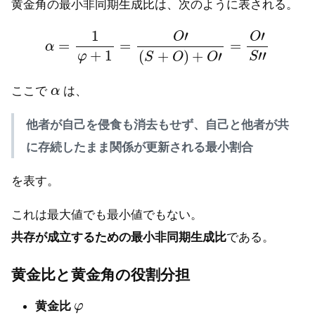
黄金角の最小非同期生成比は、次のように表される。
α
=
1
φ
+
1
=
O
′
(
S
+
O
)
+
O
′
=
O
′
S
″
α
ここで
は、
他者が自己を侵食も消去もせず、自己と他者が共
に存続したまま関係が更新される最小割合
を表す。
これは最大値でも最小値でもない。
共存が成立するための最小非同期生成比
である。
黄金比と黄金角の役割分担
φ
黄金比