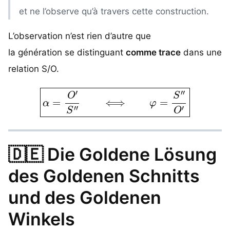
et ne l’observe qu’à travers cette construction.
L’observation n’est rien d’autre que
la génération se distinguant
comme trace
dans une
relation S/O.
α
=
O
′
S
″
⟺
φ
=
S
″
O
′
🇩🇪
Die Goldene Lösung
des Goldenen Schnitts
und des Goldenen
Winkels