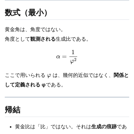
数式（最小）
黄金角は、角度ではない。
角度として
観測される
生成比である。
α
=
1
φ
2
φ
ここで用いられる
は、幾何的近似ではなく、
関係と
して定義される φ
である。
帰結
黄金比は「比」ではない。それは
生成の痕跡
であ