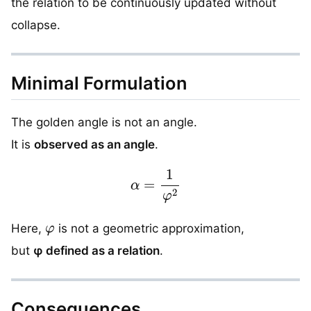
the relation to be continuously updated without
collapse.
Minimal Formulation
The golden angle is not an angle.
It is
observed as an angle
.
α
=
1
φ
2
φ
Here,
is not a geometric approximation,
but
φ defined as a relation
.
Consequences