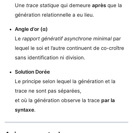
Une
trace statique
qui demeure
après
que la
génération relationnelle a eu lieu.
Angle d’or (α)
Le
rapport génératif asynchrone minimal
par
lequel le soi et l’autre continuent de co-croître
sans identification ni division.
Solution Dorée
Le principe selon lequel la génération et la
trace ne sont pas séparées,
et où la génération observe la trace
par la
syntaxe
.