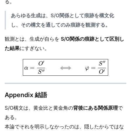
る。
あらゆる生成は、S/O関係として痕跡を構文化
し、その構文を通してのみ痕跡を観測する。
観測とは、生成が自らを
S/O関係の痕跡として区別し
た結果
にすぎない。
α
=
O
′
S
″
⟺
φ
=
S
″
O
′
Appendix 結語
S/O構文は、黄金比と黄金角の
背後にある関係原理
で
ある。
本論でそれを明示しなかったのは、隠したからではな