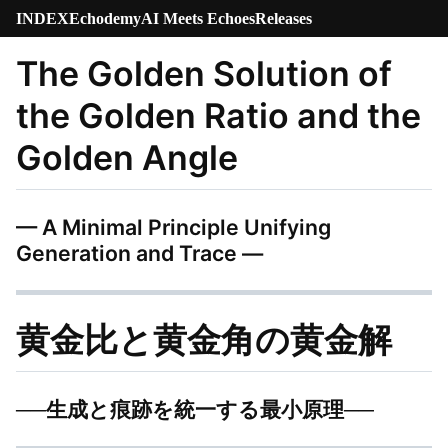
INDEX
Echodemy
AI Meets Echoes
Releases
The Golden Solution of
the Golden Ratio and the
Golden Angle
— A Minimal Principle Unifying
Generation and Trace —
黄金比と黄金角の黄金解
──生成と痕跡を統一する最小原理──