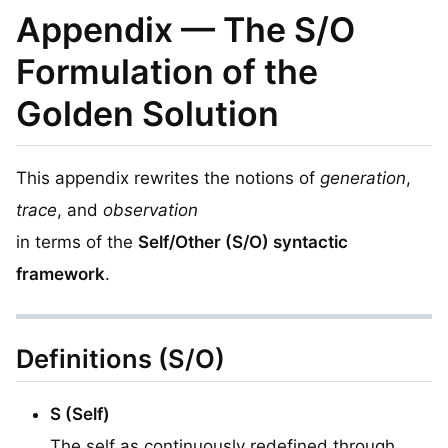
Appendix — The S/O
Formulation of the
Golden Solution
This appendix rewrites the notions of
generation
,
trace
, and
observation
in terms of the
Self/Other (S/O) syntactic
framework
.
Definitions (S/O)
S (Self)
The self as continuously redefined through