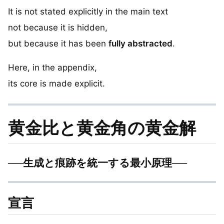
It is not stated explicitly in the main text
not because it is hidden,
but because it has been
fully abstracted
.
Here, in the appendix,
its core is made explicit.
黄金比と黄金角の黄金解
──生成と痕跡を統一する最小原理──
宣言