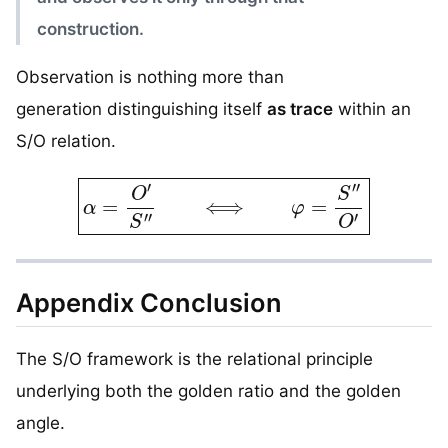
construction.
Observation is nothing more than
generation distinguishing itself
as trace
within an
S/O relation.
α
=
O
′
S
″
⟺
φ
=
S
″
O
′
Appendix Conclusion
The S/O framework is the relational principle
underlying both the golden ratio and the golden
angle.