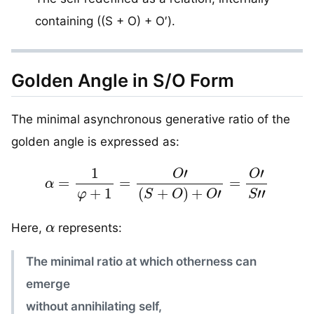
containing ((S + O) + O′).
Golden Angle in S/O Form
The minimal asynchronous generative ratio of the
golden angle is expressed as:
α
=
1
φ
+
1
=
O
′
(
S
+
O
)
+
O
′
=
O
′
S
″
α
Here,
represents:
The minimal ratio at which otherness can
emerge
without annihilating self,