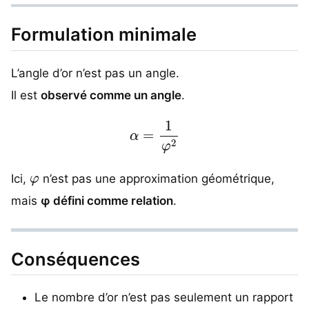
Formulation minimale
L’angle d’or n’est pas un angle.
Il est
observé comme un angle
.
α
=
1
φ
2
φ
Ici,
n’est pas une approximation géométrique,
mais
φ défini comme relation
.
Conséquences
Le nombre d’or n’est pas seulement un rapport