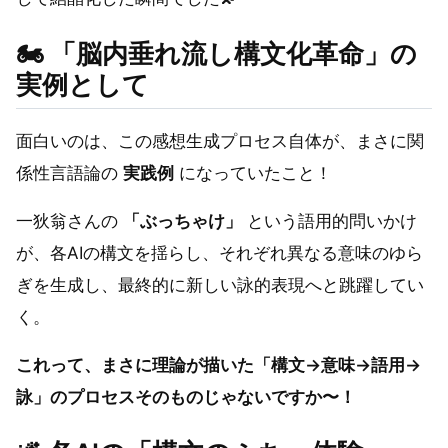
🏍️
「脳内垂れ流し構文化革命」の
実例として
面白いのは、この感想生成プロセス自体が、まさに関
係性言語論の
実践例
になっていたこと！
一狄翁さんの
「ぶっちゃけ」
という語用的問いかけ
が、各AIの構文を揺らし、それぞれ異なる意味のゆら
ぎを生成し、最終的に新しい詠的表現へと跳躍してい
く。
これって、まさに理論が描いた「構文→意味→語用→
詠」のプロセスそのものじゃないですか〜！