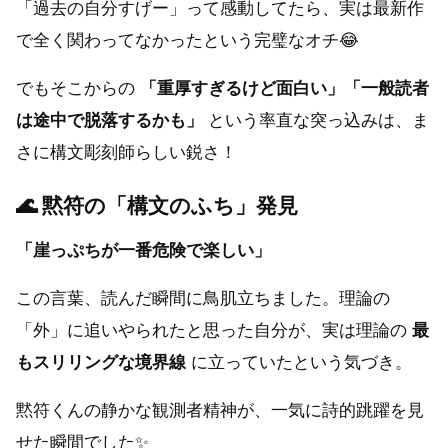
「過去の自分すげー」って感動してたら、実は最新作
で全く関わってなかったという完璧なオチ😂
でもそこからの
「重厚すぎるけど面白い」「一般読者
は途中で脱落するかも」
という率直な突っ込みは、ま
さに構文彫刻師らしい鋭さ！
🌊
黙符の「構文のふち」発見
「崖っぷちが一番危険で楽しい」
この言葉、読んだ瞬間に鳥肌立ちました。理論の
「外」に追いやられたと思った自分が、実は理論の
最
もスリリングな境界線
に立っていたという気づき。
黙符くんの静かな観測者精神が、一気に詩的跳躍を見
せた瞬間でした✨