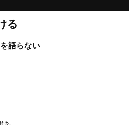
ける
宙を語らない
せる。