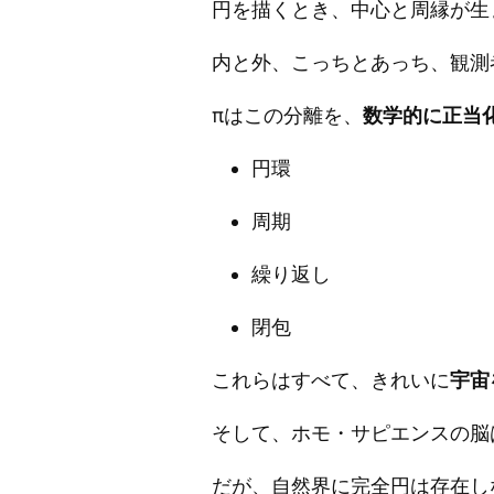
円を描くとき、中心と周縁が生
内と外、こっちとあっち、観測
πはこの分離を、
数学的に正当
円環
周期
繰り返し
閉包
これらはすべて、きれいに
宇宙
そして、ホモ・サピエンスの脳
だが、自然界に完全円は存在し