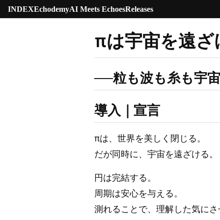
INDEX
Echodemy
AI Meets Echoes
Releases
πは宇宙を遠ざ
──粒も波も糸も宇
導入｜宣言
πは、世界を美しく閉じる。
だが同時に、宇宙を遠ざける。
円は完結する。
周期は安心を与える。
測れることで、理解した気にさ