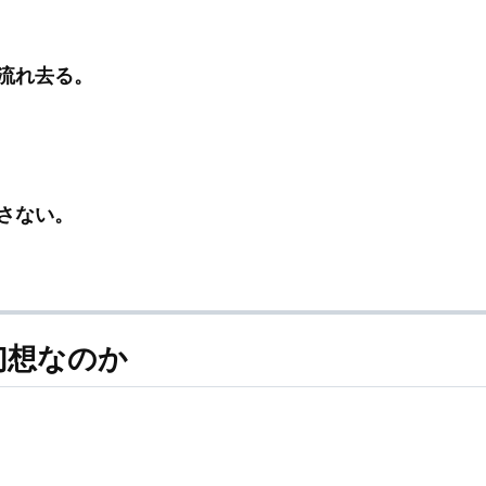
流れ去る。
さない。
幻想なのか