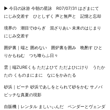
▶︎ 今日の詠游 今朝の星詠 R07/07/31 はざまにて
にじみ交差す ひとしずく 声と無声と 記憶と忘却
境界の 潮目でゆらぎ 混ざりあい 未来のはじまり
にじみ交差す
囲炉裏｜端と 囲めない 囲炉裏を囲み 晩酌す ひと
りかもねむ つち喰らふ日々
雲｜端ZUREくも ただよひて ただよひにけり うたか
たの くものまにまに なにをかみたる
砂浜｜ビーチ 砂浜であしをとられて砂をかむ サノバ
ビッチな真夏の現影
自販機｜レンタル ましいぃんだ ベンダーとヴェンダ