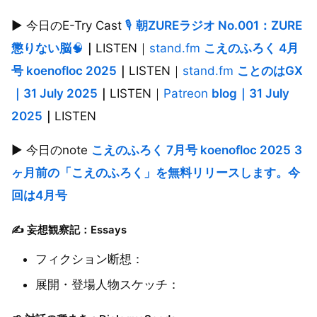
▶︎ 今日のE-Try Cast
🎙️
朝ZUREラジオ No.001：ZURE
懲りない脳
🧠
｜
LISTEN｜
stand.fm
こえのふろく 4月
号 koenofloc 2025
｜
LISTEN｜
stand.fm
ことのはGX
｜31 July 2025
｜
LISTEN｜
Patreon
blog
｜
31 July
2025
｜
LISTEN
▶︎ 今日のnote
こえのふろく 7月号 koenofloc 2025
3
ヶ月前の「こえのふろく」を無料リリースします。今
回は
4
月号
✍️ 妄想観察記：Essays
フィクション断想：
展開・登場人物スケッチ：