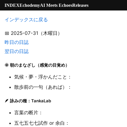
INDEX
Echodemy
AI Meets Echoes
Releases
インデックスに戻る
📅 2025-07-31（木曜日）
昨日の日誌
翌日の日誌
🌞 朝のまなざし（感覚の目覚め）
気候・夢・浮かんだこと：
散歩前の一句（あれば）：
🪶 詠みの種：TankaLab
言葉の断片：
五七五七七試作 or 余白：