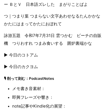
ー ＢとＶ 日本語ズレした まがりことばよ
つ｜つまり葉 つまらない文字あわせなるたんかかな
かたにはまってかたにおぼれて
詠游五題 令和7年7月31日 雲つかむ ビーチの自販
機 つりわすれ つまみ食いする 囲炉裏端かな
▶︎ 今日のコトアム
▶︎ 今日のカクヨム
🎙 削って刻む：PodcastNotes
メモ書き音素材：
即興フレーズや響き：
note記事やKindle化の展望：