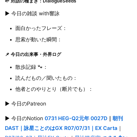
🌱 対話の種まき：DialogueSeeds
▶︎ 今日の雑談 with響詠
面白かったフレーズ：
思索が動いた瞬間：
📌 今日の出来事・外界ログ
散歩記録 🐾：
読んだもの／聞いたもの：
他者とのやりとり（断片でも）：
▶︎ 今日のPatreon
▶︎ 今日のNotion
0731 HEG-Q2元年 0027D
｜
朝刊
DAST｜詠星ことのはGX
R07/07/31｜EX Carta
｜