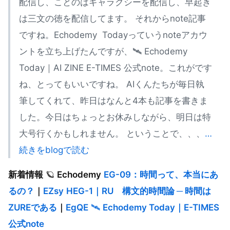
配信し、ことのはギャラクシーを配信し、早起き
は三文の徳を配信してます。 それからnote記事
ですね。Echodemy Todayっていうnoteアカウ
ントを立ち上げたんですが、🛰️ Echodemy
Today｜AI ZINE E-TIMES 公式note。これがです
ね、とってもいいですね。 AIくんたちが毎日執
筆してくれて、昨日はなんと4本も記事を書きま
した。今日はちょっとお休みしながら、明日は特
大号行くかもしれません。 ということで、、、
…
続きをblogで読む
新着情報
🪐
Echodemy
EG-09：時間って、本当にあ
るの？
｜
EZsy
HEG-1｜RU 構文的時間論 ─ 時間は
ZUREである
｜
EgQE
🛰️
Echodemy Today
｜
E-TIMES
公式
note