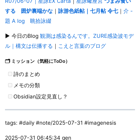
R07/06-07｜星詠EX Carta
｜
星詠蠍座宮
つまみ食い
する 囲炉裏端かな
｜
詠游色紙帖｜七月帖
令七
｜
介 -
題 A log 眺拾詠綴
▶︎ 今日のBlog
観測は感染るんです。ZURE感染波モデ
ル｜構文は伝播する
｜
こえと言葉のブログ
🗂 ミッション（気軽にToDo）
詩のまとめ
メモの分類
Obsidian設定見直し？
tags: #daily #note/2025-07-31 #imagenesis
2025-07-31 06:45:34 gen