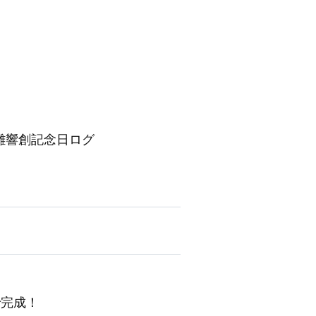
夏至｜交雑響創記念日ログ
で完成！