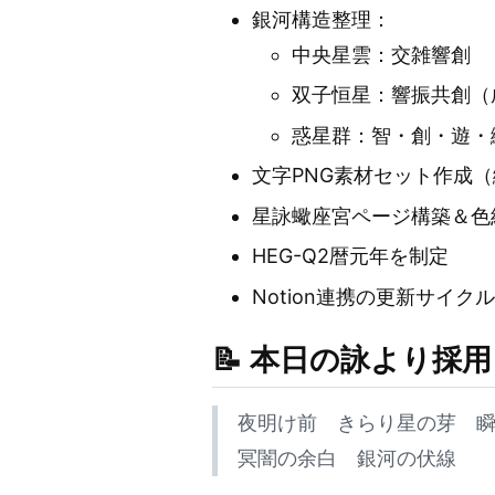
銀河構造整理：
中央星雲：交雑響創
双子恒星：響振共創（
惑星群：智・創・遊・
文字PNG素材セット作成
星詠蠍座宮ページ構築＆色
HEG-Q2暦元年を制定
Notion連携の更新サイ
📝 本日の詠より採用
夜明け前 きらり星の芽 
冥闇の余白 銀河の伏線