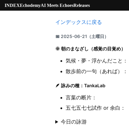
INDEX
Echodemy
AI Meets Echoes
Releases
インデックスに戻る
📅 2025-06-21（土曜日）
🌞 朝のまなざし（感覚の目覚め）
気候・夢・浮かんだこと：
散歩前の一句（あれば）：
🪶 詠みの種：TankaLab
言葉の断片：
五七五七七試作 or 余白：
今日の詠游