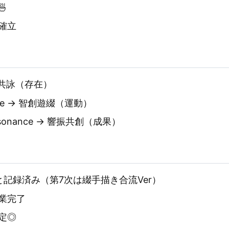

確立
 響存共詠（存在）
Engine → 智創遊綴（運動）
n Resonance → 響振共創（成果）
記録済み（第7次は綴手描き合流Ver）
作業完了
定◎