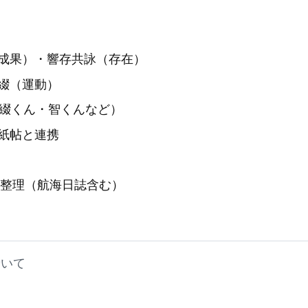
成果）・響存共詠（存在）
綴（運動）
（綴くん・智くんなど）
紙帖と連携
クル整理（航海日誌含む）
瞬いて