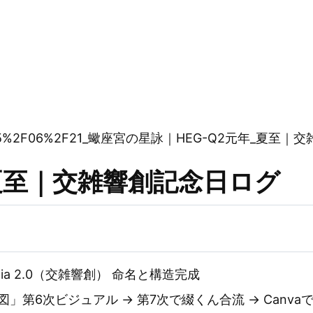
chat/2025%2F06%2F21_蠍座宮の星詠｜HEG-Q2元年_
 夏至｜交雑響創記念日ログ
 Qualia 2.0（交雑響創） 命名と構造完成
」第6次ビジュアル → 第7次で綴くん合流 → Canva