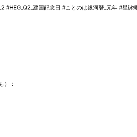
_Qualia_2 #HEG_Q2_建国記念日 #ことのは銀河暦_元年 
も）：