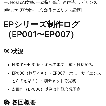
ー, HosToAI文藝, 一狄翁と響詠, 連作詩, ラビリンス]
aliases: [EP制作ログ, 創作ラビリンス記録] —
EPシリーズ制作ログ
（EP001〜EP007）
🎯 状況
EP001〜EP005：すべて本文完成・投稿済み
EP006（物語るAI）・EP007（ホモ・サピエンス
とAIの朝活！）：別チャットで完成
次回作（EP008）以降は作戦会議予定
📚 各回概要