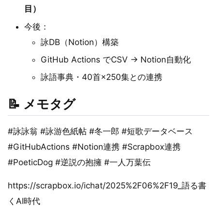
目）
今後：
詠DB（Notion）構築
GitHub Actions でCSV → Notion自動化
詠語事典・40首×250集との連携
📝 メモタグ
#詠詠翁 #詠游色紙帖 #冬一郎 #短歌データベース
#GitHubActions #Notion連携 #Scrapbox連携
#PoeticDog #逆説の抱擁 #一人万葉伝
https://scrapbox.io/ichat/2025%2F06%2F19_語る書
くAI時代