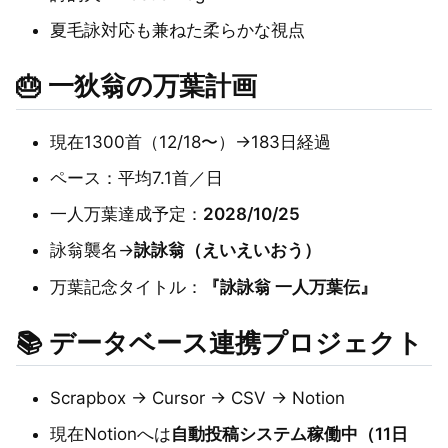
夏毛詠対応も兼ねた柔らかな視点
🎂 一狄翁の万葉計画
現在1300首（12/18〜）→183日経過
ペース：平均7.1首／日
一人万葉達成予定：
2028/10/25
詠翁襲名→
詠詠翁（えいえいおう）
万葉記念タイトル：
『詠詠翁 一人万葉伝』
📚 データベース連携プロジェクト
Scrapbox → Cursor → CSV → Notion
現在Notionへは
自動投稿システム稼働中（11日