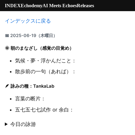
INDEX
Echodemy
AI Meets Echoes
Releases
インデックスに戻る
📅 2025-06-19（木曜日）
🌞 朝のまなざし（感覚の目覚め）
気候・夢・浮かんだこと：
散歩前の一句（あれば）：
🪶 詠みの種：TankaLab
言葉の断片：
五七五七七試作 or 余白：
今日の詠游