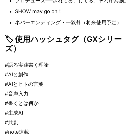
プロデュース──されてる、してる。それが共創。
SHOW may go on！
ネバーエンディング・一狄翁（将来使用予定）
🏷️ 使用ハッシュタグ（GXシリー
ズ）
#語る実践書く理論
#AIと創作
#AIとヒトの言葉
#音声入力
#書くとは何か
#生成AI
#共創
#note連載