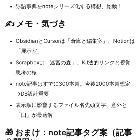
詠語事典をnoteシリーズ化する構想、始動！
✍️ メモ・気づき
ObsidianとCursorは「倉庫と編集室」、Notionは
「展示室」
Scrapboxは「迷宮の森」。KJ法的リンクと視覚
思考の核
note記事はすでに300本超。今後2000本超想定
→DB設計重要
表示順に影響するファイル名先頭文字、意外と
「囗」が最適解
🎁 おまけ：note記事タグ案（記事