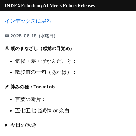
INDEX
Echodemy
AI Meets Echoes
Releases
インデックスに戻る
📅 2025-06-18（水曜日）
🌞 朝のまなざし（感覚の目覚め）
気候・夢・浮かんだこと：
散歩前の一句（あれば）：
🪶 詠みの種：TankaLab
言葉の断片：
五七五七七試作 or 余白：
今日の詠游