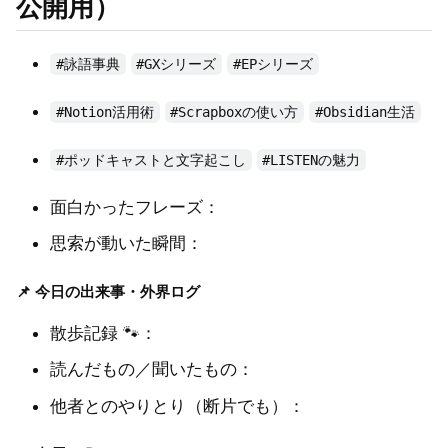
公開用）
#詠語事典
#GXシリーズ
#EPシリーズ
#Notion活用術
#Scrapboxの使い方
#Obsidian生活
#ポッドキャストと文字起こし
#LISTENの魅力
面白かったフレーズ：
思索が動いた瞬間：
📌 今日の出来事・外界ログ
散歩記録 🐾：
読んだもの／聞いたもの：
他者とのやりとり（断片でも）：