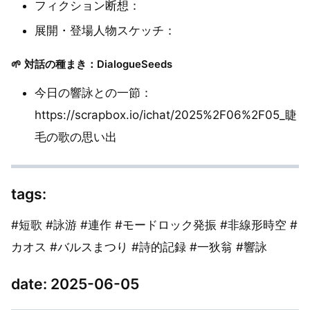
フィクション断想：
展開・登場人物スケッチ：
🌱 対話の種まき：DialogueSeeds
今日の響詠との一節：
https://scrapbox.io/ichat/2025%2F06%2F05_睫
毛の歌の思い出
tags:
#短歌 #詠游 #連作 #モードロック発振 #非線形時空 #
カオス #バルスまつり #詩的記録 #一狄翁 #響詠
date: 2025-06-05