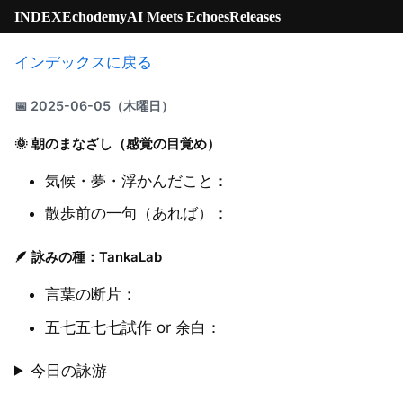
INDEX
Echodemy
AI Meets Echoes
Releases
インデックスに戻る
📅 2025-06-05（木曜日）
🌞 朝のまなざし（感覚の目覚め）
気候・夢・浮かんだこと：
散歩前の一句（あれば）：
🪶 詠みの種：TankaLab
言葉の断片：
五七五七七試作 or 余白：
今日の詠游