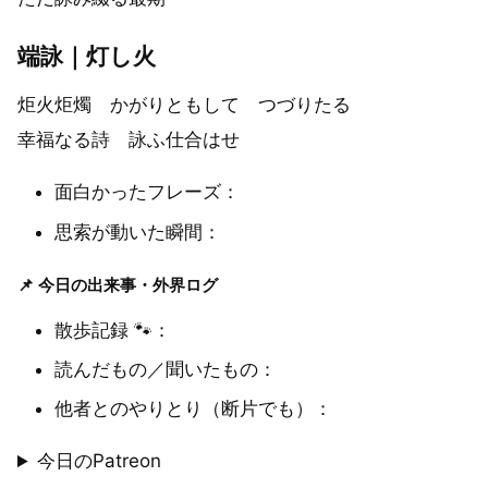
端詠｜灯し火
炬火炬燭 かがりともして つづりたる
幸福なる詩 詠ふ仕合はせ
面白かったフレーズ：
思索が動いた瞬間：
📌 今日の出来事・外界ログ
散歩記録 🐾：
読んだもの／聞いたもの：
他者とのやりとり（断片でも）：
今日のPatreon