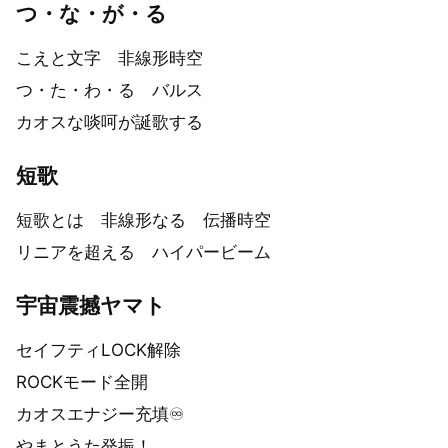
つ・な・が・る
こえと文字 非線形時空
つ・た・わ・る バルス
カオスな啖呵が誕歌する
短歌
短歌とは 非線形なる 伝播時空
リニアを超える ハイパービーム
宇宙震撼ヤマト
セイフティLOCK解除
ROCKモード全開
カオスエナジー充填♾️
やまとうた発振！