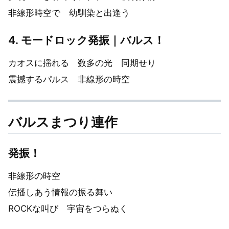
非線形時空で 幼馴染と出逢う
4. モードロック発振｜バルス！
カオスに揺れる 数多の光 同期せり
震撼するパルス 非線形の時空
バルスまつり連作
発振！
非線形の時空
伝播しあう情報の振る舞い
ROCKな叫び 宇宙をつらぬく